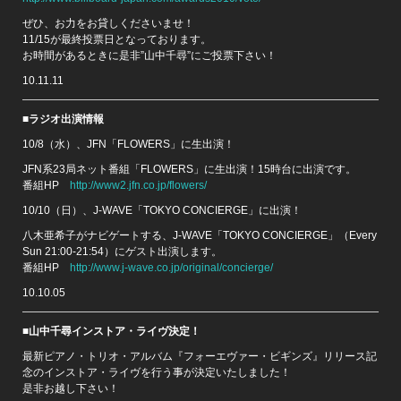
ぜひ、お力をお貸しくださいませ！
11/15が最終投票日となっております。
お時間があるときに是非”山中千尋”にご投票下さい！
10.11.11
■ラジオ出演情報
10/8（水）、JFN「FLOWERS」に生出演！
JFN系23局ネット番組「FLOWERS」に生出演！15時台に出演です。
番組HP
http://www2.jfn.co.jp/flowers/
10/10（日）、J-WAVE「TOKYO CONCIERGE」に出演！
八木亜希子がナビゲートする、J-WAVE「TOKYO CONCIERGE」（Every
Sun 21:00-21:54）にゲスト出演します。
番組HP
http://www.j-wave.co.jp/original/concierge/
10.10.05
■山中千尋インストア・ライヴ決定！
最新ピアノ・トリオ・アルバム『フォーエヴァー・ビギンズ』リリース記
念のインストア・ライヴを行う事が決定いたしました！
是非お越し下さい！