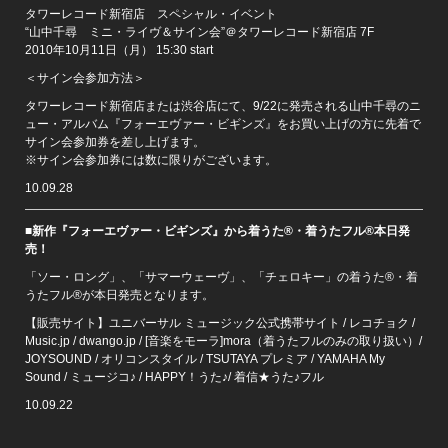
タワーレコード新宿店 スペシャル・イベント
“山中千尋 ミニ・ライヴ＆サイン会”＠タワーレコード新宿店 7F
2010年10月11日（月） 15:30 start
＜サイン会参加方法＞
タワーレコード新宿店または渋谷店にて、9/22に発売される山中千尋のニ
ュー・アルバム『フォーエヴァー・ビギンズ』をお買い上げの方に先着で
サイン会参加券を差し上げます。
※サイン会参加券には数に限りがございます。
10.09.28
■新作『フォーエヴァー・ビギンズ』から着うた®・着うたフル®本日発
売！
「ソー・ロング」、「サマーウェーヴ」、「チェロキー」の着うた®・着
うたフル®が本日発売となります。
【販売サイト】ユニバーサル ミュージック公式携帯サイト / レコチョク /
Music.jp / dwango.jp / [音楽をモーラ]mora（着うたフルのみの取り扱い）/
JOYSOUND / オリコンスタイル / TSUTAYA プレミア / YAMAHA My
Sound / ミュージコ♪ / HAPPY！うた♪/ 着信★うた♪フル
10.09.22