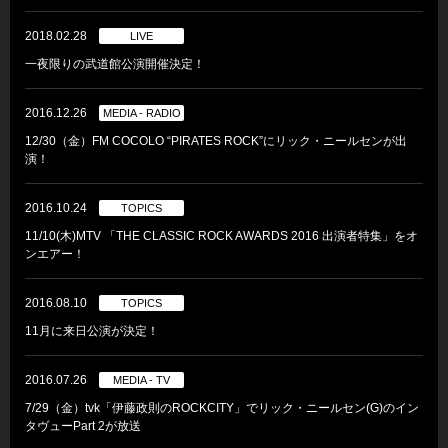
2018.02.28
LIVE
一夜限りの武道館公演開催決定！
2016.12.26
MEDIA - RADIO
12/30（金）FM COCOLO “PIRATES ROCK”にリック・ニールセンが出
演！
2016.10.24
TOPICS
11/10(木)MTV 「THE CLASSIC ROCK AWARDS 2016 出演者特集」をオ
ンエアー！
2016.08.10
TOPICS
11月に来日公演が決定！
2016.07.26
MEDIA - TV
7/29（金）tvk「伊藤政則のROCKCITY」でリック・ニールセン(G)のイン
タヴューPart 2が放送