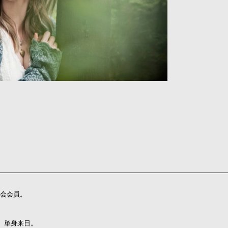
協会会員。
り、単身来日。