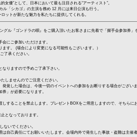
や“国民的女優”として、日本において最も注目される“アーティスト”。
ジカル「シカゴ」の主演を務め 12 月には来日公演も行う。
、 シャーロットが新たな魅力を私たちに提供してくれる。
ーシングル『ゴンドラの唄』をご購入頂いたお客さまに先着で「握手会参加券」
手会にご参加いただけます。
ます。 (場合により変更になる可能性もございます。）
めご了承ください。
となりますので予めご了承下さい。
いたしませんのでご注意ください。
 発覚した場合は、今後一切のイベントへの参加をお断りする場合がござい
加券」が必要になります。
渡しすることを禁止します。プレゼントBOXをご用意しますので、そちらに
禁止となっております。
。
はしないでください。
理は自己責任にてお願いいたします。会場内外で発生した事故・盗難は主催