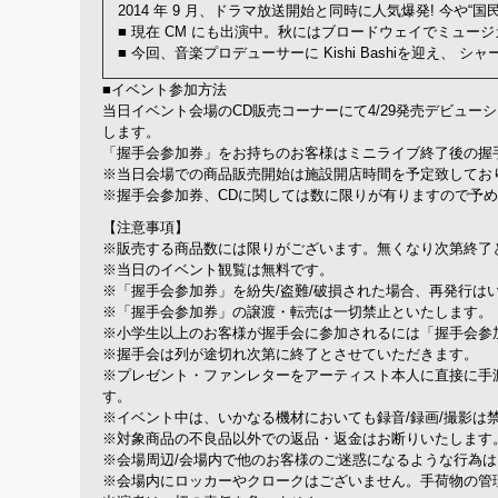
2014 年 9 月、ドラマ放送開始と同時に人気爆発! 今
■ 現在 CM にも出演中。秋にはブロードウェイでミュー
■ 今回、音楽プロデューサーに Kishi Bashiを迎え
■イベント参加方法
当日イベント会場のCD販売コーナーにて4/29発売デビュ
します。
「握手会参加券」をお持ちのお客様はミニライブ終了後の握
※当日会場での商品販売開始は施設開店時間を予定致しており
※握手会参加券、CDに関しては数に限りが有りますので予
【注意事項】
※販売する商品数には限りがございます。無くなり次第終了
※当日のイベント観覧は無料です。
※「握手会参加券」を紛失/盗難/破損された場合、再発行は
※「握手会参加券」の譲渡・転売は一切禁止といたします。
※小学生以上のお客様が握手会に参加されるには「握手会参
※握手会は列が途切れ次第に終了とさせていただきます。
※プレゼント・ファンレターをアーティスト本人に直接に手
す。
※イベント中は、いかなる機材においても録音/録画/撮影は
※対象商品の不良品以外での返品・返金はお断りいたします
※会場周辺/会場内で他のお客様のご迷惑になるような行為
※会場内にロッカーやクロークはございません。手荷物の管