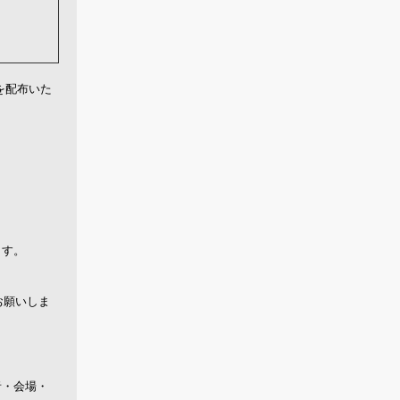
を配布いた
ます。
お願いしま
者・会場・