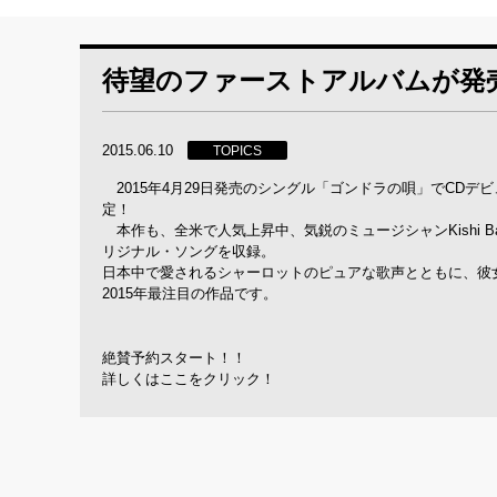
待望のファーストアルバムが発
2015.06.10
TOPICS
2015年4月29日発売のシングル「ゴンドラの唄」でCDデ
定！
本作も、全米で人気上昇中、気鋭のミュージシャンKishi 
リジナル・ソングを収録。
日本中で愛されるシャーロットのピュアな歌声とともに、彼
2015年最注目の作品です。
絶賛予約スタート！！
詳しくは
ここをクリック！