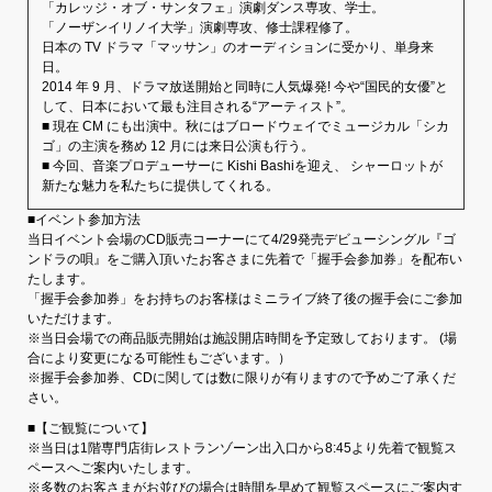
「カレッジ・オブ・サンタフェ」演劇ダンス専攻、学士。
「ノーザンイリノイ大学」演劇専攻、修士課程修了。
日本の TV ドラマ「マッサン」のオーディションに受かり、単身来
日。
2014 年 9 月、ドラマ放送開始と同時に人気爆発! 今や“国民的女優”と
して、日本において最も注目される“アーティスト”。
■ 現在 CM にも出演中。秋にはブロードウェイでミュージカル「シカ
ゴ」の主演を務め 12 月には来日公演も行う。
■ 今回、音楽プロデューサーに Kishi Bashiを迎え、 シャーロットが
新たな魅力を私たちに提供してくれる。
■イベント参加方法
当日イベント会場のCD販売コーナーにて4/29発売デビューシングル『ゴ
ンドラの唄』をご購入頂いたお客さまに先着で「握手会参加券」を配布い
たします。
「握手会参加券」をお持ちのお客様はミニライブ終了後の握手会にご参加
いただけます。
※当日会場での商品販売開始は施設開店時間を予定致しております。 (場
合により変更になる可能性もございます。）
※握手会参加券、CDに関しては数に限りが有りますので予めご了承くだ
さい。
■【ご観覧について】
※当日は1階専門店街レストランゾーン出入口から8:45より先着で観覧ス
ペースへご案内いたします。
※多数のお客さまがお並びの場合は時間を早めて観覧スペースにご案内す