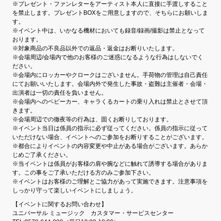
※プレゼント・ファンレターをアーティスト本人に直接に手渡しすること
を禁止します。プレゼントBOXをご用意しますので、そちらにお願いしま
す。
※イベント中は、いかなる機材においても録音/録画/撮影は禁止となって
おります。
※対象商品の不良品以外での返品・返金はお断りいたします。
※会場周辺/会場内で他のお客様のご迷惑になるような行為はしないでく
ださい。
※会場内にロッカーやクロークはございません。手荷物の管理は自己責任
にてお願いいたします。会場内外で発生した事故・盗難は主催者・会場・
出演者は一切の責任を負いません。
※会場内へのベビーカー、キャラくるカートの乗り入れは禁止とさせて頂
きます。
※会場周辺での徹夜等の行為は、固くお断りしております。
※イベント当日は係員の指示に必ず従ってください。係員の指示に従って
いただけない場合、イベントへのご参加をお断りすることがございます。
※都合によりイベントの内容変更や中止がある場合がございます。あらか
じめご了承ください。
※当イベントは係員がお客様の肩や腕などに触れて誘導する場合がありま
す。この事をご了承いただける方のみご参加下さい。
※イベントはお客様のご理解とご協力があって実施できます。注意事項を
しっかり守って楽しいイベントにしましょう。
【イベントに関するお問い合わせ】
ユニバーサル ミュージック カスタマー・サービスセンター