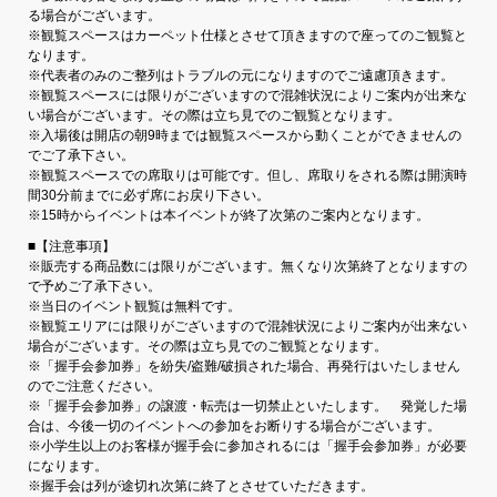
る場合がございます。
※観覧スペースはカーペット仕様とさせて頂きますので座ってのご観覧と
なります。
※代表者のみのご整列はトラブルの元になりますのでご遠慮頂きます。
※観覧スペースには限りがございますので混雑状況によりご案内が出来な
い場合がございます。その際は立ち見でのご観覧となります。
※入場後は開店の朝9時までは観覧スペースから動くことができませんの
でご了承下さい。
※観覧スペースでの席取りは可能です。但し、席取りをされる際は開演時
間30分前までに必ず席にお戻り下さい。
※15時からイベントは本イベントが終了次第のご案内となります。
■【注意事項】
※販売する商品数には限りがございます。無くなり次第終了となりますの
で予めご了承下さい。
※当日のイベント観覧は無料です。
※観覧エリアには限りがございますので混雑状況によりご案内が出来ない
場合がございます。その際は立ち見でのご観覧となります。
※「握手会参加券」を紛失/盗難/破損された場合、再発行はいたしません
のでご注意ください。
※「握手会参加券」の譲渡・転売は一切禁止といたします。 発覚した場
合は、今後一切のイベントへの参加をお断りする場合がございます。
※小学生以上のお客様が握手会に参加されるには「握手会参加券」が必要
になります。
※握手会は列が途切れ次第に終了とさせていただきます。