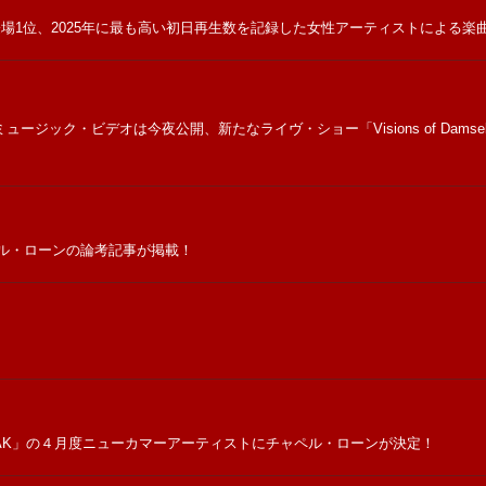
ャート初登場1位、2025年に最も高い初日再生数を記録した女性アーティストによ
ック・ビデオは今夜公開、新たなライヴ・ショー「Visions of Damsels & Oth
」にチャペル・ローンの論考記事が掲載！
BREAK」の４月度ニューカマーアーティストにチャペル・ローンが決定！