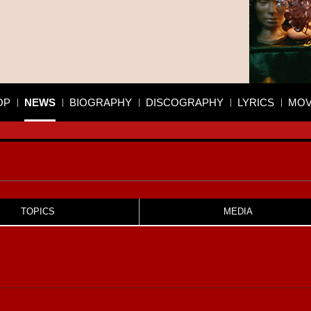
OP
NEWS
BIOGRAPHY
DISCOGRAPHY
LYRICS
MOV
TOPICS
MEDIA