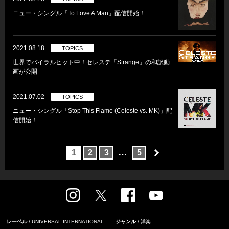
ニュー・シングル「To Love A Man」配信開始！
2021.08.18
TOPICS
世界でバイラルヒット中！セレステ「Strange」の和訳動
画が公開
2021.07.02
TOPICS
ニュー・シングル「Stop This Flame (Celeste vs. MK)」配
信開始！
…
1
2
3
5
レーベル
UNIVERSAL INTERNATIONAL
ジャンル
洋楽