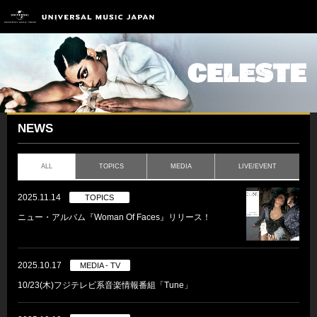
NEWS
ALL
TOPICS
MEDIA
LIVE/EVENT
2025.11.14
TOPICS
ニュー・アルバム『Woman Of Faces』リリース！
2025.10.17
MEDIA - TV
10/23(木)フジテレビ系音楽情報番組「Tune」