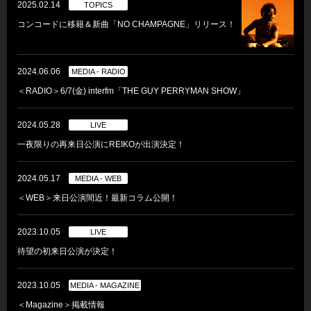
2025.02.14
TOPICS
コンコードに移籍＆新曲「NO CHAMPAGNE」リリース！
2024.06.06
MEDIA - RADIO
＜RADIO＞6/7(金) interfm「THE GUY PERRYMAN SHOW」
2024.05.28
LIVE
一夜限りの再来日公演にREIKOが出演決定！
2024.05.17
MEDIA - WEB
＜WEB＞来日公演間近！最新コラム公開！
2023.10.05
LIVE
待望の初来日公演が決定！
2023.10.05
MEDIA - MAGAZINE
＜Magazine＞掲載情報