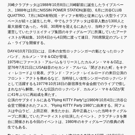
川崎クラブチッタは1988年10月8日に川崎駅前に誕生したライブスペー
ス。1988年は3月にNISSIN POWER STATION(新宿)、6月に渋谷CLUB
QUATTRO、7月にMZA有明(現・ディファ有明)と従来にない大型ライブス
ペースが続々と誕生した年。中でもクラブチッタは収容人数が1300人と
最大規模であった。今回、30周年を迎えるにあたり、当時クラブチッタを
運営していたクリエイティブ集団のキティグループに所属していたアーテ
ィストが再結集。10月4日から4日間に渡って連日、700席限定のプレミア
ム・ライブを開催する。
DAY4/10月7日(日)には、日本の女性ロックシンガーの魁となったロック
バンド、カルメン・マキ＆OZが登場。
1975年にファースト・アルバムをリリースしたカルメン・マキ＆OZは、
翌76年7月21日にUSA録音のセカンド・アルバム「閉ざされた町」をキテ
ィ・レコードより発表。グランド・ファンク・レイルロードの来日公演の
フロント・アクトを務めるなど、当時珍しい女性シンガーのロックバンド
として活躍するも1977年10月18日の新宿厚生年金会館でのライブで惜し
まれながら解散。そんな伝説のロックバンド、カルメン・マキ＆OZが実
に41年ぶりに再結成を果たす。
公演のサブタイトルにある”Flying KITTY Party”は1980年10月4日に渋谷公
会堂で開催されたフェス、”Flying KITTY Party 1980”に由来する。同フェ
スは中山ラビ、上田正樹、来生たかお、高中正義といった当時キティグル
ープに所属していたアーティストが出演したイベント。クラブチッタを舞
台に開催される今回のイベントは、1980年のキティグループの祭典の再
生でもある。