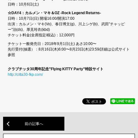
日時：10月6日(土)
☆DAY4：カルメン・マキ＆OZ -Rock Legend Returns-
日時：10月7日(日) 開場16:00/開演17:00
出演：カルメン・マキ(Vo)、春日博文(g)、川上シゲ(b)、武田”チャッピ
ー”治(ds)、厚見玲衣(kbd)
チケット料金(全席指定/税込)：12,000円
チケット一般発売日：2018年9月1日(土) あさ10:00〜
先行受付(抽選）：8月16日(木)6:00〜8月23日(木)23:59/詳細は公式サイト
参照
クラブチッタ30周年記念”Flying KITTY Party”特設サイト
http://citta30-fkp.com/
前の記事へ