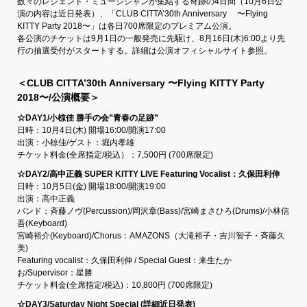
数々のレジェンド・ミュージシャンが集結する奇跡の4日間（10月6日公
演の内容は近日発表）、「CLUB CITTA’30th Anniversary 〜Flying
KITTY Party 2018〜」は各日700席限定のプレミアム公演。
各公演のチケットは9月1日の一般発売に先駆け、8月16日(木)6:00より先
行の抽選受付がスタートする。詳細は公演オフィシャルサイト参照。
＜CLUB CITTA’30th Anniversary 〜Flying KITTY Party
2018〜/公演概要＞
☆DAY1/小椋佳 勝手の会”青春の足跡”
日時：10月4日(木) 開場16:00/開演17:00
出演：小椋佳/ゲスト：堀内孝雄
チケット料金(全席指定/税込）：7,500円 (700席限定)
☆DAY2/高中正義 SUPER KITTY LIVE Featuring Vocalist：久保田利伸
日時：10月5日(金) 開場18:00/開演19:00
出演：高中正義
バンド：斉藤ノヴ(Percussion)/岡沢章(Bass)/宮崎まさひろ(Drums)/小林信
吾(Keyboard)
宮崎裕介(Keyboard)/Chorus：AMAZONS（大滝裕子・吉川智子・斉藤久
美)
Featuring vocalist：久保田利伸 / Special Guest：来生たか
お/Supervisor：星勝
チケット料金(全席指定/税込)：10,800円 (700席限定)
☆DAY3/Saturday Night Special (詳細近日発表)