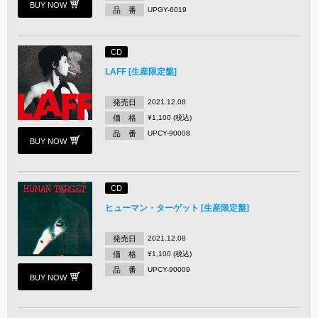
BUY NOW
品 番
UPGY-6019
CD
LAFF [生産限定盤]
発売日
2021.12.08
価 格
¥1,100 (税込)
品 番
UPCY-90008
BUY NOW
CD
ヒューマン・ターゲット [生産限定盤]
発売日
2021.12.08
価 格
¥1,100 (税込)
品 番
UPCY-90009
BUY NOW