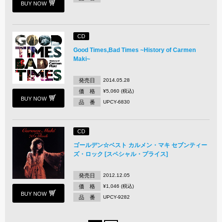
BUY NOW
CD
Good Times,Bad Times ~History of Carmen
Maki~
発売日
2014.05.28
価 格
¥5,060 (税込)
BUY NOW
品 番
UPCY-6830
CD
ゴールデン☆ベスト カルメン・マキ セブンティー
ズ・ロック [スペシャル・プライス]
発売日
2012.12.05
価 格
¥1,046 (税込)
BUY NOW
品 番
UPCY-9282