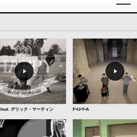
feat. デリック・マーティン
F•U•Y•A