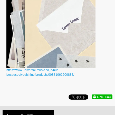
https://www.universal-music.co.jp/bus-
becauseofyouishine/products/00881061200888/