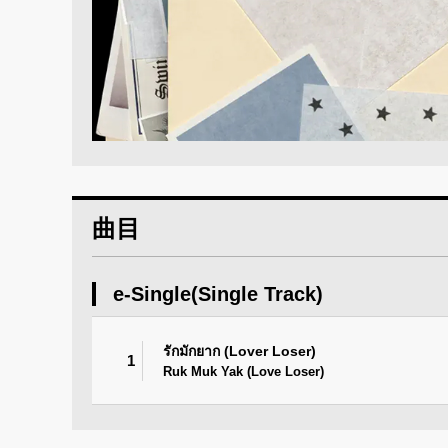
曲目
e-Single(Single Track)
รักมักยาก (Lover Loser)
1
Ruk Muk Yak (Love Loser)