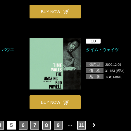
BUY NOW
CD
・パウエ
タイム・ウェイツ
発売日
2009.12.09
価 格
¥1,153 (税込)
品 番
TOCJ-8645
BUY NOW
…
4
5
6
7
8
9
11