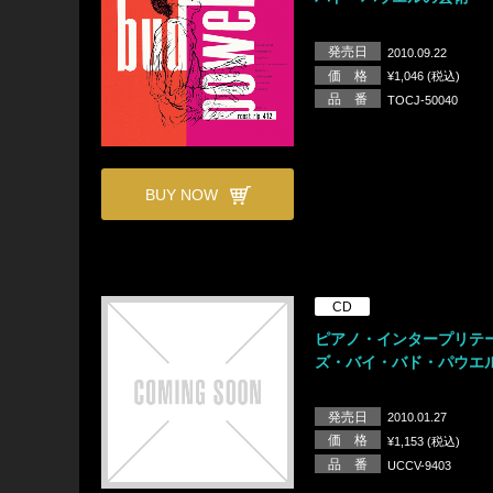
発売日
2010.09.22
価 格
¥1,046 (税込)
品 番
TOCJ-50040
BUY NOW
CD
ピアノ・インタープリテ
ズ・バイ・バド・パウエ
発売日
2010.01.27
価 格
¥1,153 (税込)
品 番
UCCV-9403