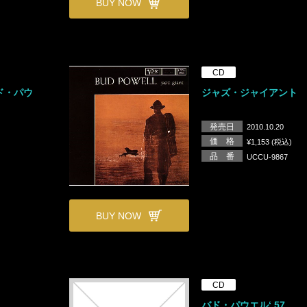
BUY NOW
CD
ド・パウ
ジャズ・ジャイアント
発売日
2010.10.20
価 格
¥1,153 (税込)
品 番
UCCU-9867
BUY NOW
CD
バド・パウエル‘ 57