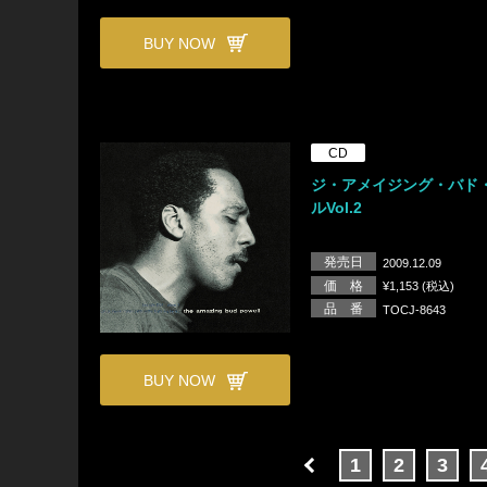
BUY NOW
CD
ジ・アメイジング・バド
ルVol.2
発売日
2009.12.09
価 格
¥1,153 (税込)
品 番
TOCJ-8643
BUY NOW
1
2
3