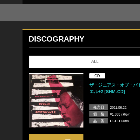
DISCOGRAPHY
ALL
CD
ザ・ジニアス・オブ・バ
エル+2 [SHM-CD]
発売日
2011.06.22
価 格
¥1,885 (税込)
品 番
UCCU-6088