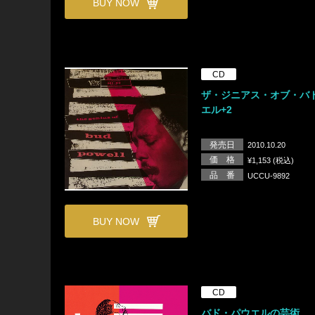
BUY NOW
CD
ザ・ジニアス・オブ・バ
エル+2
発売日
2010.10.20
価 格
¥1,153 (税込)
品 番
UCCU-9892
BUY NOW
CD
バド・パウエルの芸術