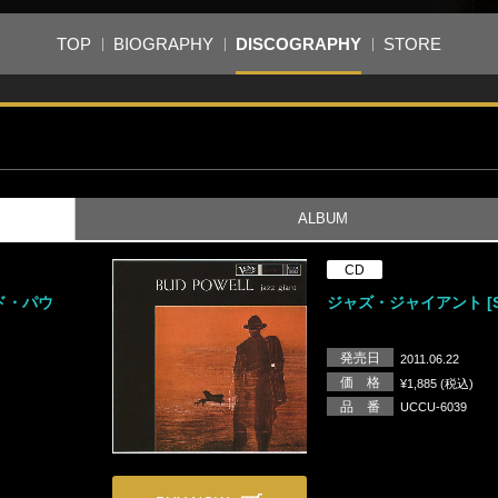
TOP
BIOGRAPHY
DISCOGRAPHY
STORE
ALBUM
CD
ド・パウ
ジャズ・ジャイアント [S
発売日
2011.06.22
価 格
¥1,885 (税込)
品 番
UCCU-6039