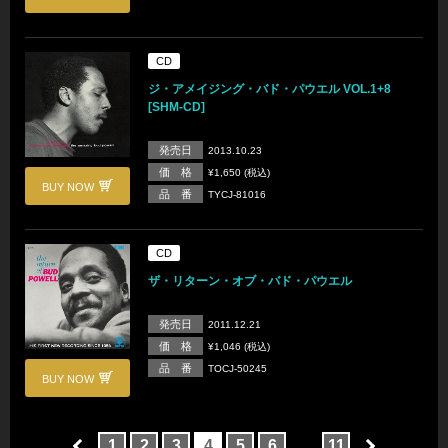
CD
ジ・アメイジング・バド・パウエル VOL.1+8
[SHM-CD]
発売日
2013.10.23
価 格
¥1,650 (税込)
BUY NOW
品 番
TYCJ-81016
CD
ザ・リターン・オブ・バド・パウエル
発売日
2011.12.21
価 格
¥1,046 (税込)
品 番
TOCJ-50245
BUY NOW
…
1
2
3
4
5
6
11