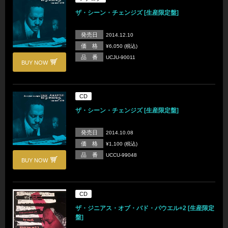
ザ・シーン・チェンジズ [生産限定盤]
発売日
2014.12.10
価 格
¥6,050 (税込)
品 番
UCJU-90011
BUY NOW
CD
ザ・シーン・チェンジズ [生産限定盤]
発売日
2014.10.08
価 格
¥1,100 (税込)
品 番
UCCU-99048
BUY NOW
CD
ザ・ジニアス・オブ・バド・パウエル+2 [生産限定
盤]