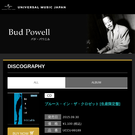
DISCOGRAPHY
ALL
ALBUM
CD
ブルース・イン・ザ・クロゼット [生産限定盤]
発売日
2015.09.30
価 格
¥1,100 (税込)
品 番
UCCU-99189
BUY NOW