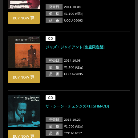
発売日
2014.10.08
価 格
¥1,100 (税込)
BUY NOW
品 番
UCCU-99063
CD
ジャズ・ジャイアント [生産限定盤]
発売日
2014.10.08
価 格
¥1,100 (税込)
品 番
UCCU-99035
BUY NOW
CD
ザ・シーン・チェンジズ+1 [SHM-CD]
発売日
2013.10.23
価 格
¥1,650 (税込)
品 番
TYCJ-81017
BUY NOW