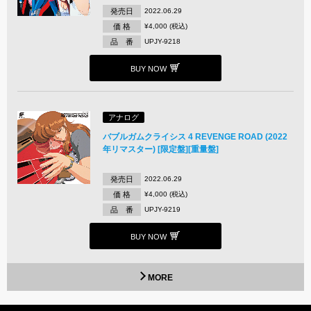
発売日
2022.06.29
価 格
¥4,000 (税込)
品 番
UPJY-9218
BUY NOW
アナログ
バブルガムクライシス 4 REVENGE ROAD (2022
年リマスター) [限定盤][重量盤]
発売日
2022.06.29
価 格
¥4,000 (税込)
品 番
UPJY-9219
BUY NOW
MORE