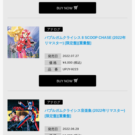
BUY NOW
アナログ
バブルガムクライシス 8 SCOOP CHASE (2022年
リマスター) [限定盤][重量盤]
発売日
2022.07.27
価 格
¥4,000 (税込)
品 番
UPJY-9223
BUY NOW
アナログ
バブルガムクライシス音楽集 (2022年リマスター)
[限定盤][重量盤]
発売日
2022.06.29