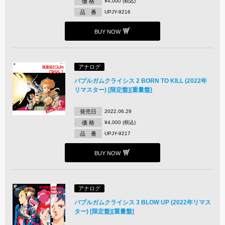
価 格
¥4,000 (税込)
品 番
UPJY-9216
BUY NOW
アナログ
バブルガムクライシス 2 BORN TO KILL (2022年
リマスター) [限定盤][重量盤]
発売日
2022.06.29
価 格
¥4,000 (税込)
品 番
UPJY-9217
BUY NOW
アナログ
バブルガムクライシス 3 BLOW UP (2022年リマス
ター) [限定盤][重量盤]