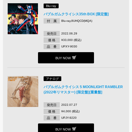
Blu-ray
バブルガムクライシス35th BOX [限定盤]
付 属
Blu-ray,8UHQCD(MQA)
発売日
2022.06.29
価 格
¥33,000 (税込)
品 番
UPXY-9030
BUY NOW
アナログ
バブルガムクライシス 5 MOONLIGHT RAMBLER
(2022年リマスター) [限定盤][重量盤]
発売日
2022.07.27
価 格
¥4,000 (税込)
品 番
UPJY-9220
BUY NOW