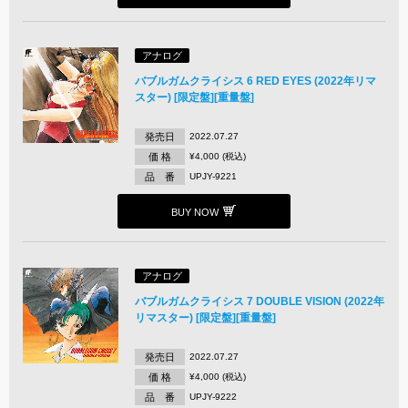
アナログ
バブルガムクライシス 6 RED EYES (2022年リマ
スター) [限定盤][重量盤]
発売日
2022.07.27
価 格
¥4,000 (税込)
品 番
UPJY-9221
BUY NOW
アナログ
バブルガムクライシス 7 DOUBLE VISION (2022年
リマスター) [限定盤][重量盤]
発売日
2022.07.27
価 格
¥4,000 (税込)
品 番
UPJY-9222