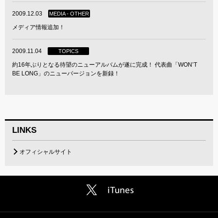
2009.12.03
MEDIA - OTHER
メディア情報追加！
2009.11.04
TOPICS
約16年ぶりとなる待望のニューアルバムが遂に完成！ 代表曲「WON’T
BE LONG」のニューバージョンを新録！
LINKS
オフィシャルサイト