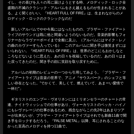
イし、その喜びを人々の耳に届けようとする時、メロディック・ロック全
盛期の不滅のクラシック・アルバムをさえ越えるものが生まれることがあ
る。よく聞くがいい。『HEART FULL OF FIRE』は、生まれながらのメ
ロディック・ロックのクラシックなのだ
新しいアルバムでやや今風にはなったものの、ブラザー・ファイアート
ライブのサウンドは既に他と間違いようのないものだ。音楽的影響もフォ
リナーからラヴァーボーイまで全般に及ぶ。（アルバムにはマイク・レノ
の曲のカヴァーすら入っている） このアルバムに聞き手は微笑まずには
いられない。『HEART FULL OF FIRE』は、世界のどこにもおかしなと
ころなどないように思えた、あの日々を祝福しているのだ。あの日々はま
た戻ってきたのだ。聞き手の顔に笑顔を取り戻すために。
アルバムの初期のレビューの一つから引用してみよう。「ブラザー・フ
ァイアートライブは音楽の世界で、アニメ『サウスパーク』のシェフと等
しい存在となった。”でかくて、美しくて、燃えていて、あまーい愛情で
一杯だ”」
ギタリストのエンプー・ヴオリネンにはミリオンセラーのチャートの常
連、ナイトウィッシュでの仕事があり、ヴォーカリストのペッカ・ハイノ
にもレヴァレージの仕事があるため、残念ながらこの先2年はあまりツア
ーが出来ないが、ブラザー・ファイアートライブはそれでも新曲11曲で聞
き手をロックするだろう。『FALSE METAL』以降、耳にされることのな
かった至高のメロディを持つ11曲で。