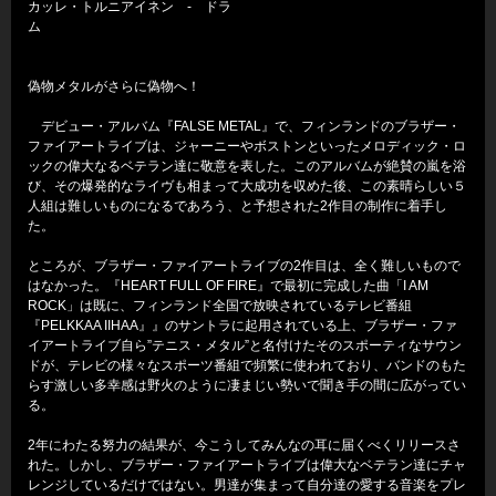
カッレ・トルニアイネン - ドラ
ム
偽物メタルがさらに偽物へ！
デビュー・アルバム『FALSE METAL』で、フィンランドのブラザー・
ファイアートライブは、ジャーニーやボストンといったメロディック・ロ
ックの偉大なるベテラン達に敬意を表した。このアルバムが絶賛の嵐を浴
び、その爆発的なライヴも相まって大成功を収めた後、この素晴らしい５
人組は難しいものになるであろう、と予想された2作目の制作に着手し
た。
ところが、ブラザー・ファイアートライブの2作目は、全く難しいもので
はなかった。『HEART FULL OF FIRE』で最初に完成した曲「I AM
ROCK」は既に、フィンランド全国で放映されているテレビ番組
『PELKKAA IIHAA』』のサントラに起用されている上、ブラザー・ファ
イアートライブ自ら”テニス・メタル”と名付けたそのスポーティなサウン
ドが、テレビの様々なスポーツ番組で頻繁に使われており、バンドのもた
らす激しい多幸感は野火のように凄まじい勢いで聞き手の間に広がってい
る。
2年にわたる努力の結果が、今こうしてみんなの耳に届くべくリリースさ
れた。しかし、ブラザー・ファイアートライブは偉大なベテラン達にチャ
レンジしているだけではない。男達が集まって自分達の愛する音楽をプレ