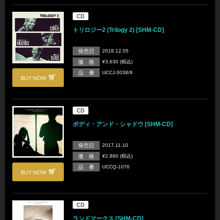
CD
トリロジー2 (Trilogy 2) [SHM-CD]
発売日
2018.12.05
価 格
¥3,630 (税込)
品 番
UCCJ-3038/9
BUY NOW
CD
ボディ・アンド・シャドウ [SHM-CD]
発売日
2017.11.10
価 格
¥2,860 (税込)
品 番
UCCQ-1076
BUY NOW
CD
ランドマークス [SHM-CD]