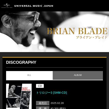
DISCOGRAPHY
ALL
ALBUM
CD
トリロジー3 [SHM-CD]
発売日
2025.02.28
価 格
¥3,300 (税込)