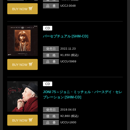
品 番
UCCJ-3048
BUY NOW
CD
パーセプチュアル [SHM-CD]
発売日
2022.11.23
価 格
¥1,650 (税込)
品 番
UCCU-5969
BUY NOW
CD
JONI 75～ジョニ・ミッチェル・バースデイ・セレ
ブレーション [SHM-CD]
発売日
2019.04.03
価 格
¥2,860 (税込)
BUY NOW
品 番
UCCU-1600