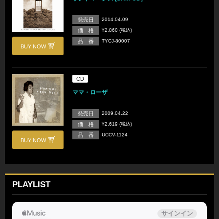
発売日
2014.04.09
価 格
¥2,860 (税込)
品 番
TYCJ-80007
BUY NOW
CD
ママ・ローザ
発売日
2009.04.22
価 格
¥2,619 (税込)
品 番
UCCV-1124
BUY NOW
PLAYLIST