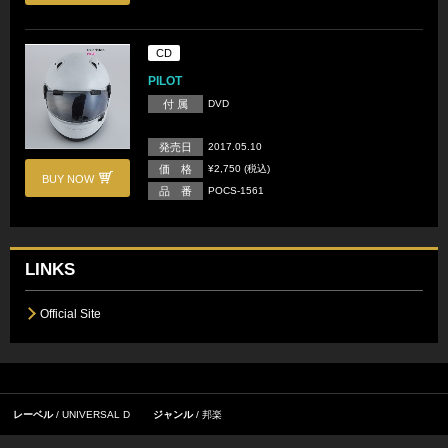
CD
PILOT
付 属
DVD
発売日
2017.05.10
価 格
¥2,750 (税込)
BUY NOW
品 番
POCS-1561
LINKS
Official Site
レーベル
UNIVERSAL D
ジャンル
邦楽