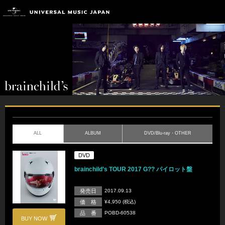
ALL
ALBUM
DVD/Blu-ray・OTHER
DVD
brainchild’s TOUR 2017 G?? パイロット盤
発売日
2017.09.13
価 格
¥4,950 (税込)
品 番
POBD-60538
BUY NOW