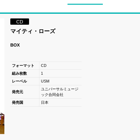
CD
マイティ・ローズ
BOX
フォーマット
CD
組み枚数
1
レーベル
USM
ユニバーサルミュージ
発売元
ック合同会社
発売国
日本