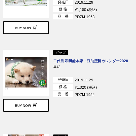
発売日
2019.11.29
価 格
¥1,100 (税込)
品 番
PDZM-1953
BUY NOW
グッズ
二代目 和風総本家・豆助壁掛カレンダー2020
豆助
発売日
2019.11.29
価 格
¥1,320 (税込)
品 番
PDZM-1954
BUY NOW