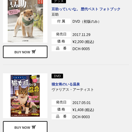
グッズ
豆助っていいな。 歴代ベスト フォトブック
豆助
付 属
DVD（初版のみ）
発売日
2017.11.29
価 格
¥2,200 (税込)
品 番
DCH-9005
BUY NOW
DVD
猫女将のいる温泉
ヴァリアス・アーティスト
発売日
2017.05.01
価 格
¥1,408 (税込)
品 番
DCH-9003
BUY NOW