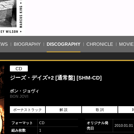
EWS
BIOGRAPHY
DISCOGRAPHY
CHRONICLE
MOVIE
CD
ジーズ・デイズ+2 [通常盤] [SHM-CD]
ボン・ジョヴィ
BON JOVI
ボーナストラック
解 説
歌 詞
フォーマット
CD
オリジナル発
2010.01.01
売日
組み枚数
1