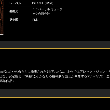
レーベル
ISLAND（USA）
ユニバーサル ミュージ
発売元
ック合同会社
発売国
日本
が冷めやらぬうちに発表された6thアルバム。本作ではアレック・ジョン・
せない安定感と、“余裕”こそがなせる挑戦的な面とが同居するアルバムで、全
95年作品）