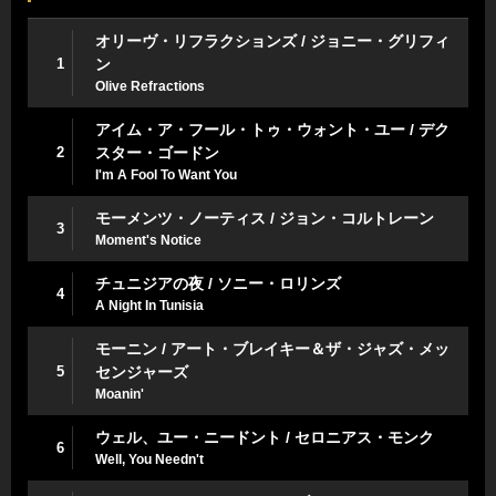
オリーヴ・リフラクションズ / ジョニー・グリフィ
1
ン
Olive Refractions
アイム・ア・フール・トゥ・ウォント・ユー / デク
2
スター・ゴードン
I'm A Fool To Want You
モーメンツ・ノーティス / ジョン・コルトレーン
3
Moment's Notice
チュニジアの夜 / ソニー・ロリンズ
4
A Night In Tunisia
モーニン / アート・ブレイキー＆ザ・ジャズ・メッ
5
センジャーズ
Moanin'
ウェル、ユー・ニードント / セロニアス・モンク
6
Well, You Needn't