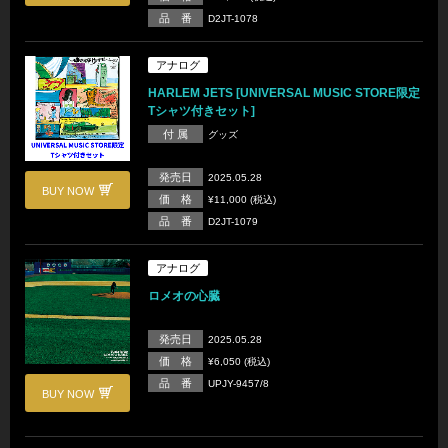
品 番
D2JT-1078
アナログ
HARLEM JETS [UNIVERSAL MUSIC STORE限定
Tシャツ付きセット]
付 属
グッズ
発売日
2025.05.28
BUY NOW
価 格
¥11,000 (税込)
品 番
D2JT-1079
アナログ
ロメオの心臓
発売日
2025.05.28
価 格
¥6,050 (税込)
品 番
UPJY-9457/8
BUY NOW