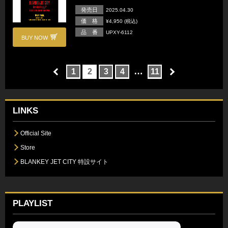
発売日
2025.04.30
価 格
¥4,950 (税込)
品 番
UPXY-6112
BUY NOW
…
1
2
3
4
11
LINKS
Official Site
Store
BLANKEY JET CITY 特設サイト
PLAYLIST