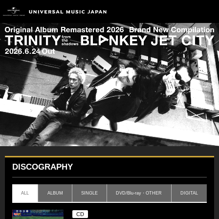
DISCOGRAPHY
ALL
ALBUM
SINGLE
DVD/Blu-ray・OTHER
DIGITAL
CD