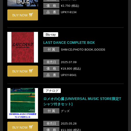
価 格
¥2,750 (税込)
品 番
UPKY-9134
BUY NOW
Blu-ray
LAST DANCE COMPLETE BOX
付 属
SHM-CD,PHOTO BOOK,GOODS
発売日
2025.07.09
価 格
¥19,800 (税込)
BUY NOW
品 番
UPXY-9041
アナログ
ロメオの心臓 [UNIVERSAL MUSIC STORE限定T
シャツ付きセット]
付 属
グッズ
発売日
2025.05.28
BUY NOW
価 格
¥11,000 (税込)