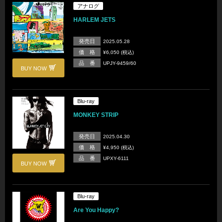
アナログ
HARLEM JETS
発売日
2025.05.28
価 格
¥6,050 (税込)
品 番
UPJY-9459/60
BUY NOW
Blu-ray
MONKEY STRIP
発売日
2025.04.30
価 格
¥4,950 (税込)
品 番
UPXY-6111
BUY NOW
Blu-ray
Are You Happy?