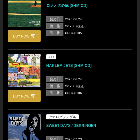
ロメオの心臓 [SHM-CD]
発売日
2026.06.24
価 格
¥2,750 (税込)
品 番
UPCY-8105
BUY NOW
CD
HARLEM JETS [SHM-CD]
発売日
2026.06.24
価 格
¥2,750 (税込)
品 番
UPCY-8106
BUY NOW
アナログシングル
SWEET DAYS / DERRINGER
発売日
2025.07.23