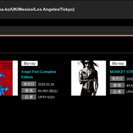
a-ko/UK/Mexico/Los Angeles/Tokyo)
Blu-ray
Blu-ray
Angel Fish Complete
MONKEY STR
Edition
発売日
2025
発売日
2025.02.26
価 格
¥4,
価 格
¥4,950 (税込)
品 番
UPX
品 番
UPXY-6110