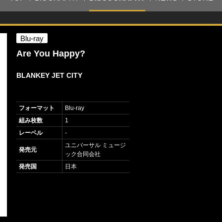
Blu-ray
Are You Happy?
BLANKEY JET CITY
フォーマット
Blu-ray
組み枚数
1
レーベル
-
ユニバーサル ミュージ
発売元
ック合同会社
発売国
日本