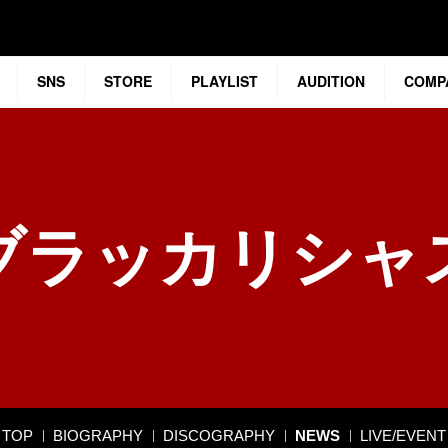
SNS
STORE
PLAYLIST
AUDITION
COMP
ブラッカリシャ
TOP
BIOGRAPHY
DISCOGRAPHY
NEWS
LIVE/EVENT