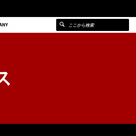
ANY
ス