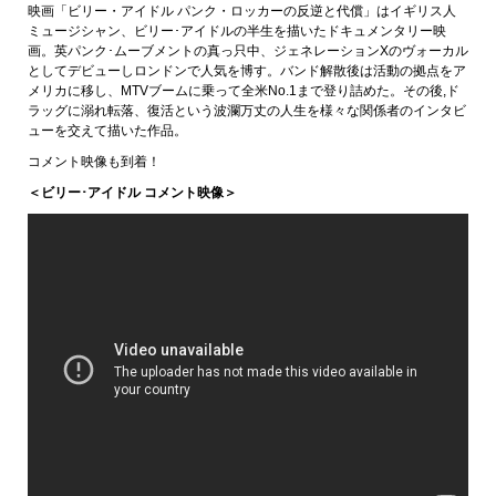
映画「ビリー・アイドル パンク・ロッカーの反逆と代償」はイギリス人
ミュージシャン、ビリー･アイドルの半生を描いたドキュメンタリー映
画。英パンク･ムーブメントの真っ只中、ジェネレーションXのヴォーカル
としてデビューしロンドンで人気を博す。バンド解散後は活動の拠点をア
メリカに移し、MTVブームに乗って全米No.1まで登り詰めた。その後,ド
ラッグに溺れ転落、復活という波瀾万丈の人生を様々な関係者のインタビ
ューを交えて描いた作品。
コメント映像も到着！
＜ビリー･アイドル コメント映像＞