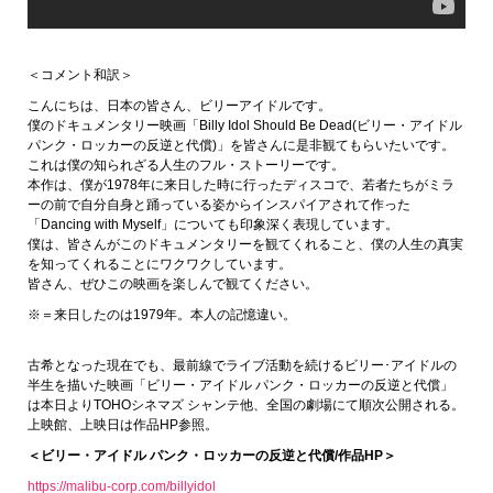
＜コメント和訳＞
こんにちは、日本の皆さん、ビリーアイドルです。
僕のドキュメンタリー映画「Billy Idol Should Be Dead(ビリー・アイドル
パンク・ロッカーの反逆と代償)」を皆さんに是非観てもらいたいです。
これは僕の知られざる人生のフル・ストーリーです。
本作は、僕が1978年に来日した時に行ったディスコで、若者たちがミラ
ーの前で自分自身と踊っている姿からインスパイアされて作った
「Dancing with Myself」についても印象深く表現しています。
僕は、皆さんがこのドキュメンタリーを観てくれること、僕の人生の真実
を知ってくれることにワクワクしています。
皆さん、ぜひこの映画を楽しんで観てください。
※＝来日したのは1979年。本人の記憶違い。
古希となった現在でも、最前線でライブ活動を続けるビリー･アイドルの
半生を描いた映画「ビリー・アイドル パンク・ロッカーの反逆と代償」
は本日よりTOHOシネマズ シャンテ他、全国の劇場にて順次公開される。
上映館、上映日は作品HP参照。
＜ビリー・アイドル パンク・ロッカーの反逆と代償/作品HP＞
https://malibu-corp.com/billyidol