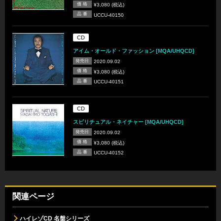
価 格
¥3,080 (税込)
品 番
UCCU-40150
CD
アイム・オールド・ファッション [MQA/UHQCD]
発売日
2020.09.02
価 格
¥3,080 (税込)
品 番
UCCU-40151
CD
スピリチュアル・ネイチャー [MQA/UHQCD]
発売日
2020.09.02
価 格
¥3,080 (税込)
品 番
UCCU-40152
関連ページ
ハイレゾCD 名盤シリーズ