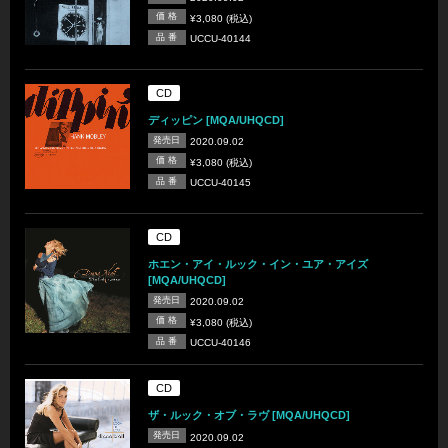
価 格
¥3,080 (税込)
品 番
UCCU-40144
CD
ディッピン [MQA/UHQCD]
発売日
2020.09.02
価 格
¥3,080 (税込)
品 番
UCCU-40145
CD
ホエン・アイ・ルック・イン・ユア・アイズ
[MQA/UHQCD]
発売日
2020.09.02
価 格
¥3,080 (税込)
品 番
UCCU-40146
CD
ザ・ルック・オブ・ラヴ [MQA/UHQCD]
発売日
2020.09.02