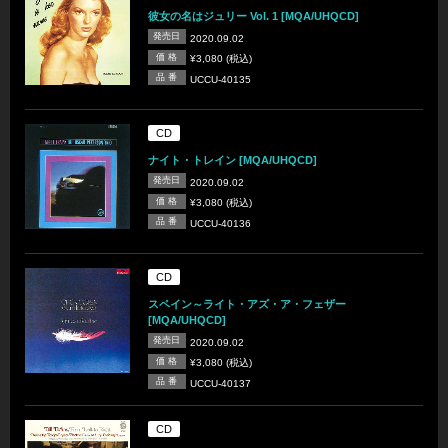
彼女の名はジュリー Vol. 1 [MQA/UHQCD]
発売日
2020.09.02
価 格
¥3,080 (税込)
品 番
UCCU-40135
CD
ナイト・トレイン [MQA/UHQCD]
発売日
2020.09.02
価 格
¥3,080 (税込)
品 番
UCCU-40136
CD
スペイン～ライト・アズ・ア・フェザー
[MQA/UHQCD]
発売日
2020.09.02
価 格
¥3,080 (税込)
品 番
UCCU-40137
CD