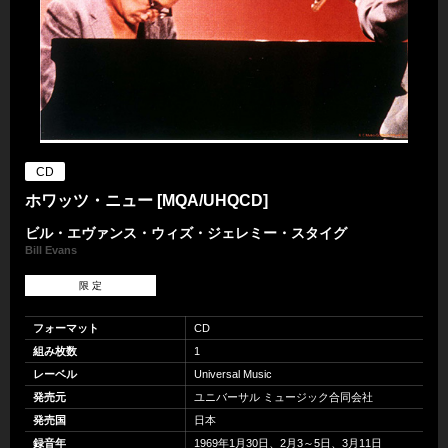
CD
ホワッツ・ニュー [MQA/UHQCD]
ビル・エヴァンス・ウィズ・ジェレミー・スタイグ
Bill Evans
限 定
フォーマット
CD
組み枚数
1
レーベル
Universal Music
発売元
ユニバーサル ミュージック合同会社
発売国
日本
録音年
1969年1月30日、2月3～5日、3月11日