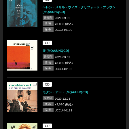
ヘレン・メリル・ウィズ・クリフォード・ブラウン
[MQA/UHQCD]
発売日
2020.09.02
価 格
¥3,080 (税込)
品 番
UCCU-40130
CD
波 [MQA/UHQCD]
発売日
2020.09.02
価 格
¥3,080 (税込)
品 番
UCCU-40132
CD
モダン・アート [MQA/UHQCD]
発売日
2020.12.23
価 格
¥3,080 (税込)
品 番
UCCU-40133
CD