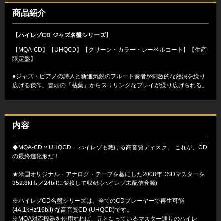
商品紹介
【ハイレゾCD ジャズ名盤シリーズ】
【MQA-CD】【UHQCD】【グリーン・カラー・レーベルコート】【生産
限定盤】
●ジャズ・ピアノの詩人と新進気鋭のフルート奏者が刺激的な熱演を繰り
広げる傑作。冒頭の「枯葉」からスリリングなプレイが繰り広げられる。
内容
◆MQA-CD × UHQCD ＝ハイレゾも聴ける高音質ディスク。 これが、CD
の最終進化形だ！
★米国オリジナル・アナログ・テープを基にした2008年DSDマスターを
352.8kHz／24bitに変換して収録 (ハイレゾ未配信音源)
※ハイレゾCD名盤シリーズは、全てのCDプレーヤーで再生可能
(44.1kHz/16bit) な高音質CD (UHQCD)です。
※MQA対応機器を使用すれば、元となっているマスター通りのハイレ