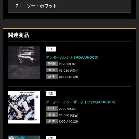
ソー・ホワット
7
関連商品
CD
アンダーカレント [MQA/UHQCD]
発売日
2020.09.02
価 格
¥3,080 (税込)
品 番
UCCU-40128
CD
ア・デイ・イン・ザ・ライフ [MQA/UHQCD]
発売日
2020.09.02
価 格
¥3,080 (税込)
品 番
UCCU-40129
CD