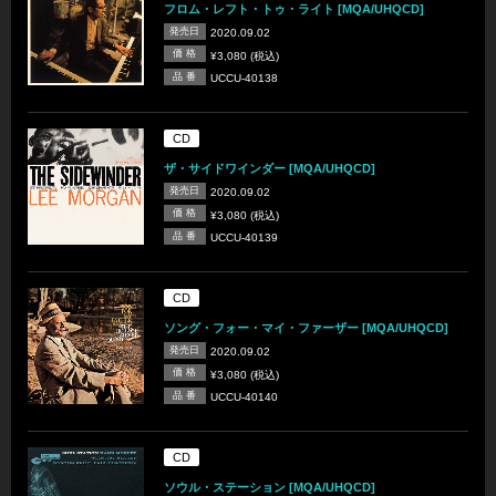
フロム・レフト・トゥ・ライト [MQA/UHQCD]
発売日
2020.09.02
価 格
¥3,080 (税込)
品 番
UCCU-40138
CD
ザ・サイドワインダー [MQA/UHQCD]
発売日
2020.09.02
価 格
¥3,080 (税込)
品 番
UCCU-40139
CD
ソング・フォー・マイ・ファーザー [MQA/UHQCD]
発売日
2020.09.02
価 格
¥3,080 (税込)
品 番
UCCU-40140
CD
ソウル・ステーション [MQA/UHQCD]