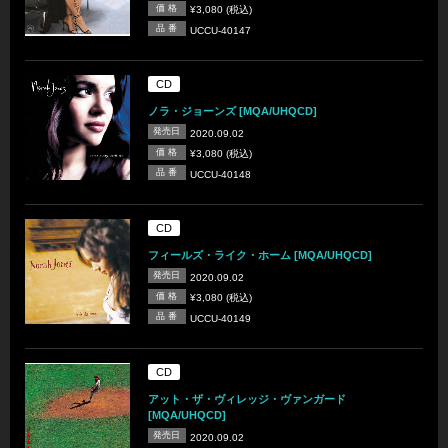
価 格
¥3,080 (税込)
品 番
UCCU-40147
CD
ノラ・ジョーンズ [MQA/UHQCD]
発売日
2020.09.02
価 格
¥3,080 (税込)
品 番
UCCU-40148
CD
フィールズ・ライク・ホーム [MQA/UHQCD]
発売日
2020.09.02
価 格
¥3,080 (税込)
品 番
UCCU-40149
CD
アット・ザ・ヴィレッジ・ヴァンガード
[MQA/UHQCD]
発売日
2020.09.02