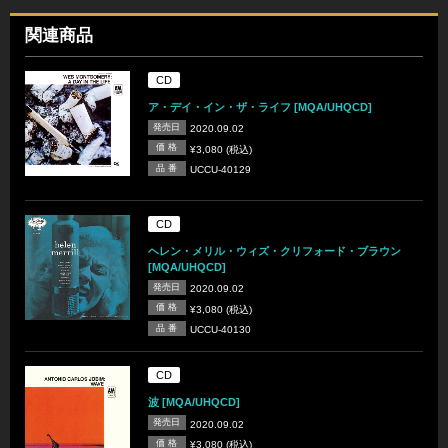
関連商品
CD
ア・デイ・イン・ザ・ライフ [MQA/UHQCD]
発売日
2020.09.02
価 格
¥3,080 (税込)
品 番
UCCU-40129
CD
ヘレン・メリル・ウィズ・クリフォード・ブラウン
[MQA/UHQCD]
発売日
2020.09.02
価 格
¥3,080 (税込)
品 番
UCCU-40130
CD
波 [MQA/UHQCD]
発売日
2020.09.02
価 格
¥3,080 (税込)