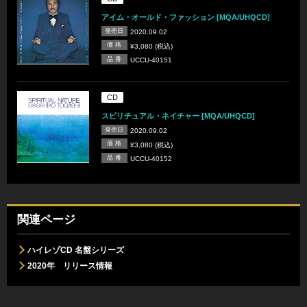
アイム・オールド・ファッション [MQA/UHQCD]
発売日
2020.09.02
価 格
¥3,080 (税込)
品 番
UCCU-40151
CD
スピリチュアル・ネイチャー [MQA/UHQCD]
発売日
2020.09.02
価 格
¥3,080 (税込)
品 番
UCCU-40152
関連ページ
ハイレゾCD 名盤シリーズ
2020年 リリース情報