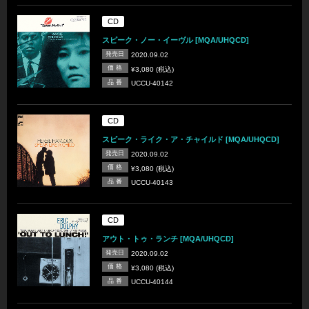
CD
スピーク・ノー・イーヴル [MQA/UHQCD]
発売日
2020.09.02
価 格
¥3,080 (税込)
品 番
UCCU-40142
CD
スピーク・ライク・ア・チャイルド [MQA/UHQCD]
発売日
2020.09.02
価 格
¥3,080 (税込)
品 番
UCCU-40143
CD
アウト・トゥ・ランチ [MQA/UHQCD]
発売日
2020.09.02
価 格
¥3,080 (税込)
品 番
UCCU-40144