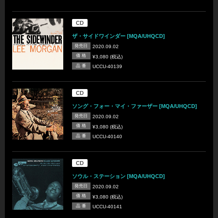
CD
ザ・サイドワインダー [MQA/UHQCD]
発売日
2020.09.02
価 格
¥3,080 (税込)
品 番
UCCU-40139
CD
ソング・フォー・マイ・ファーザー [MQA/UHQCD]
発売日
2020.09.02
価 格
¥3,080 (税込)
品 番
UCCU-40140
CD
ソウル・ステーション [MQA/UHQCD]
発売日
2020.09.02
価 格
¥3,080 (税込)
品 番
UCCU-40141