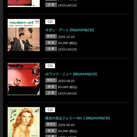
品 番
UCCU-40132
CD
モダン・アート [MQA/UHQCD]
発売日
2020.12.23
価 格
¥3,080 (税込)
品 番
UCCU-40133
CD
ホワッツ・ニュー [MQA/UHQCD]
発売日
2020.09.02
価 格
¥3,080 (税込)
品 番
UCCU-40134
CD
彼女の名はジュリー Vol. 1 [MQA/UHQCD]
発売日
2020.09.02
価 格
¥3,080 (税込)
品 番