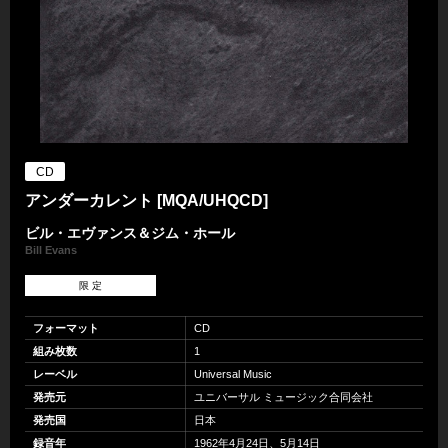
CD
アンダーカレント [MQA/UHQCD]
ビル・エヴァンス＆ジム・ホール
Bill Evans
限 定
フォーマット
CD
組み枚数
1
レーベル
Universal Music
発売元
ユニバーサル ミュージック合同会社
発売国
日本
録音年
1962年4月24日、5月14日