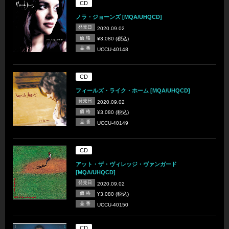
CD
ノラ・ジョーンズ [MQA/UHQCD]
発売日
2020.09.02
価 格
¥3,080 (税込)
品 番
UCCU-40148
CD
フィールズ・ライク・ホーム [MQA/UHQCD]
発売日
2020.09.02
価 格
¥3,080 (税込)
品 番
UCCU-40149
CD
アット・ザ・ヴィレッジ・ヴァンガード
[MQA/UHQCD]
発売日
2020.09.02
価 格
¥3,080 (税込)
品 番
UCCU-40150
CD