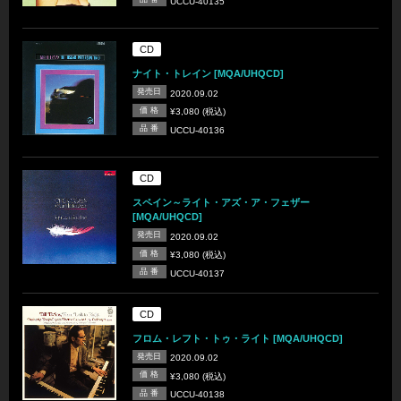
UCCU-40135
CD
ナイト・トレイン [MQA/UHQCD]
発売日
2020.09.02
価 格
¥3,080 (税込)
品 番
UCCU-40136
CD
スペイン～ライト・アズ・ア・フェザー
[MQA/UHQCD]
発売日
2020.09.02
価 格
¥3,080 (税込)
品 番
UCCU-40137
CD
フロム・レフト・トゥ・ライト [MQA/UHQCD]
発売日
2020.09.02
価 格
¥3,080 (税込)
品 番
UCCU-40138