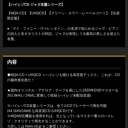
【ハイレゾCD ジャズ名盤シリーズ】
【MQA-CD】【UHQCD】【グリーン・カラー・レーベルコート】【生産
限定盤】
●「マイ・ファニー・ヴァレンタイン」の名演で知られるジャズ・ピアノ
の詩人と名ギタリストの対話。ジャズが表現しうる最高の美しさを捉えた
名盤。
内容
◆MQA-CD × UHQCD ＝ハイレゾも聴ける高音質ディスク。 これが、CD
の最終進化形だ！
★国内オリジナル・アナログ・テープを基にした2020年DSDマスターを
352.8kHz／24bitに変換して収録 (ハイレゾ未配信音源)
※ハイレゾCD名盤シリーズは、全てのCDプレーヤーで再生可能
(44.1kHz/16bit) な高音質CD (UHQCD)です。
※MQA対応機器を使用すれば、元となっているマスター通りのハイレ
ゾ・クオリティで再生することができます。
※詳しくは
hires-cd.jp
をご参照ください。