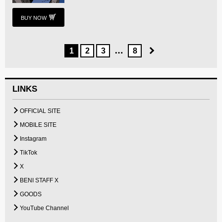
BUY NOW
…
1
2
3
8
LINKS
OFFICIAL SITE
MOBILE SITE
Instagram
TikTok
X
BENI STAFF X
GOODS
YouTube Channel