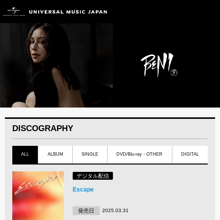
DISCOGRAPHY
ALL
ALBUM
SINGLE
DVD/Blu-ray・OTHER
DIGITAL
デジタル配信
Escape
発売日
2025.03.31