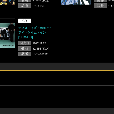
価 格
価 格
¥1,885 (税込)
¥1,
品 番
品 番
UICY-16119
UIC
CD
ディス・イズ・ホエア・
アイ・ケイム・イン
[SHM-CD]
発売日
2022.11.23
価 格
¥1,885 (税込)
品 番
UICY-16122
ース