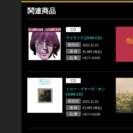
関連商品
CD
アイディア [SHM-CD]
発売日
2022.11.23
価 格
¥1,885 (税込)
品 番
UICY-16105
CD
トゥー・イヤーズ・オン
[SHM-CD]
発売日
2022.11.23
価 格
¥1,885 (税込)
品 番
UICY-16108