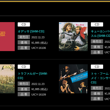
CD
CD
オデッサ [SHM-CD]
キューカンバ
スル [SHM-CD
発売日
2022.11.23
発売日
2022
価 格
¥1,885 (税込)
価 格
¥1,
品 番
UICY-16106
品 番
UIC
CD
CD
トラファルガー [SHM-
トゥ・フーム
CD]
メイ・コンサーン
CD]
発売日
2022.11.23
発売日
2022
価 格
¥1,885 (税込)
価 格
¥1,
品 番
UICY-16109
品 番
UIC