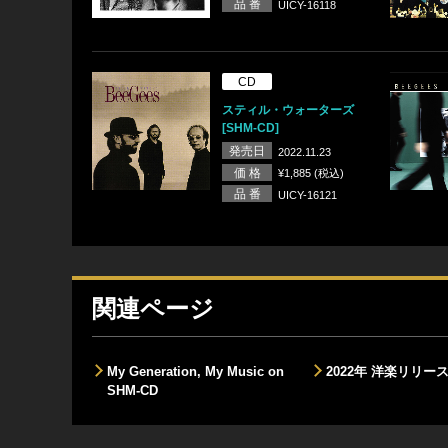
品 番
UICY-16118
CD
スティル・ウォーターズ
[SHM-CD]
発売日
2022.11.23
価 格
¥1,885 (税込)
品 番
UICY-16121
関連ページ
My Generation, My Music on
2022年 洋楽リリ
SHM-CD