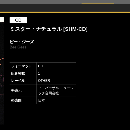
CD
ミスター・ナチュラル [SHM-CD]
ビー・ジーズ
Bee Gees
フォーマット
CD
組み枚数
1
レーベル
OTHER
ユニバーサル ミュージ
発売元
ック合同会社
発売国
日本