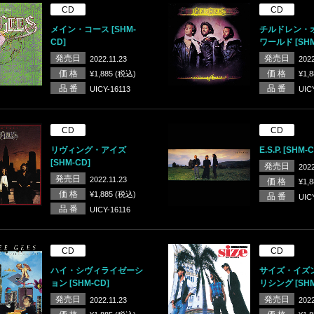
CD
CD
メイン・コース [SHM-
チルドレン・
CD]
ワールド [SHM
発売日
発売日
2022.11.23
2022
価 格
価 格
¥1,885 (税込)
¥1,
品 番
品 番
UICY-16113
UIC
CD
CD
リヴィング・アイズ
E.S.P. [SHM-
[SHM-CD]
発売日
2022
発売日
2022.11.23
価 格
¥1,
価 格
¥1,885 (税込)
品 番
UIC
品 番
UICY-16116
CD
CD
ハイ・シヴィライゼーシ
サイズ・イズ
ョン [SHM-CD]
リシング [SHM
発売日
発売日
2022.11.23
2022