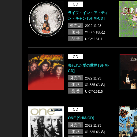
CD
ライフ・イン・ア・ティ
ン・キャン [SHM-CD]
発売日
2022.11.23
価 格
¥1,885 (税込)
品 番
UICY-16111
CD
失われた愛の世界 [SHM-
CD]
発売日
2022.11.23
価 格
¥1,885 (税込)
品 番
UICY-16115
CD
ONE [SHM-CD]
発売日
2022.11.23
価 格
¥1,885 (税込)