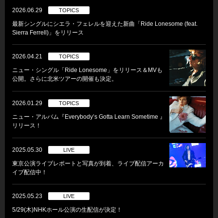
2026.06.29
TOPICS
最新シングルにシエラ・フェレルを迎えた新曲「Ride Lonesome (feat.
Sierra Ferrell)」をリリース
2026.04.21
TOPICS
ニュー・シングル「Ride Lonesome」をリリース＆MVも
公開。さらに北米ツアーの開催も決定。
2026.01.29
TOPICS
ニュー・アルバム『Everybody’s Gotta Learn Sometime 』
リリース！
2025.05.30
LIVE
東京公演ライブレポートと写真が到着、ライブ配信アーカ
イブ配信中！
2025.05.23
LIVE
5/29(木)NHKホール公演の生配信が決定！