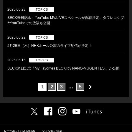
2025.05.23
TOPICS
BECK来日記念、YouTube MV/LIVEスペシャルが配信決定。タワレコシブ
ヤYouTubeでの放談も公開
2025.05.22
TOPICS
5月29日（木）NHKホール公演のライブ配信が決定！
2025.05.15
TOPICS
BECK来日記念「My Favorites BECK! by NANO-MUGEN FES.」が公開
…
1
2
3
5
レーベル
USM JAPAN
ジャンル
洋楽