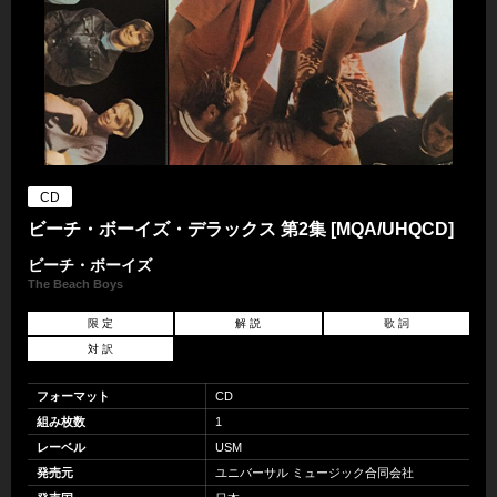
CD
ビーチ・ボーイズ・デラックス 第2集 [MQA/UHQCD]
ビーチ・ボーイズ
The Beach Boys
限 定
解 説
歌 詞
対 訳
フォーマット
CD
組み枚数
1
レーベル
USM
発売元
ユニバーサル ミュージック合同会社