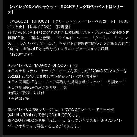
【ハイレゾCD／紙ジャケット：ROCKアナログ時代のベスト盤シリー
ズ】
【MQA-CD】【UHQCD】【グリーン・カラー・レーベルコート】【初紙
ジャケ化】【世界初CD化】【限定盤】
前作からおよそ1年後に発表された日本編集ベスト・アルバムの第4弾を世
界初CD化。「英雄と悪漢.」「ワイルド・ハニー」「ダーリン」「フレン
ズ」「恋のリバイバル」など、キャピトル在籍後期のシングル曲を含む全
14曲を、当時のLPとは異なるモノラル・ヴァージョンで収録。
（1968年発表）
★ハイレゾCD（MQA-CD+UHQCD）仕様
★日本オリジナル・アナログ・テープを基にした2020年DSDマスターを
352.8kHz／24bitに変換して収録 (ハイレゾ未配信音源)
★日本初回盤LPをミニチュア再現した見開き紙ジャケット＋歌詞カード
★日本初回盤LPの意匠を再現した帯
★解説／歌詞・対訳付
★生産限定盤
※ハイレゾCD名盤シリーズは、全てのCDプレーヤーで再生可能
(44.1kHz/16bit) な高音質CD (UHQCD)です。
※MQA対応機器を使用すれば、元となっているマスター通りのハイレ
ゾ・クオリティで再生することができます。