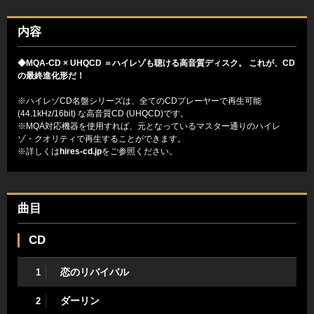
内容
◆MQA-CD × UHQCD ＝ハイレゾも聴ける高音質ディスク。 これが、CD
の最終進化形だ！
※ハイレゾCD名盤シリーズは、全てのCDプレーヤーで再生可能
(44.1kHz/16bit) な高音質CD (UHQCD)です。
※MQA対応機器を使用すれば、元となっているマスター通りのハイレ
ゾ・クオリティで再生することができます。
※詳しくは
hires-cd.jp
をご参照ください。
曲目
CD
恋のリバイバル
1
ダーリン
2