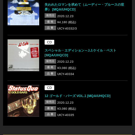
失われたロマンを求めて（ムーディー・ブルースの世
界） [MQA/UHQCD]
発売日
2020.12.23
価 格
¥4,180 (税込)
品 番
UICY-40332/3
CD
スペシャル・エディション～J.J.ケイル・ベスト
[MQA/UHQCD]
発売日
2020.12.23
価 格
¥3,080 (税込)
品 番
UICY-40334
CD
12 ゴールド・バーズ VOL.1 [MQA/UHQCD]
発売日
2020.12.23
価 格
¥3,080 (税込)
品 番
UICY-40335