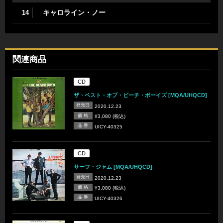
キャロライン・ノー
14
関連商品
CD
ザ・ベスト・オブ・ビーチ・ボーイズ [MQA/UHQCD]
発売日
2020.12.23
価 格
¥3,080 (税込)
品 番
UICY-40325
CD
サーフ・ジャム [MQA/UHQCD]
発売日
2020.12.23
価 格
¥3,080 (税込)
品 番
UICY-40326