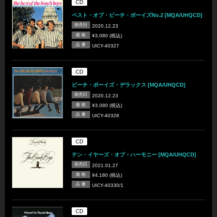
CD
ベスト・オブ・ビーチ・ボーイズNo.2 [MQA/UHQCD]
発売日
2020.12.23
価 格
¥3,080 (税込)
品 番
UICY-40327
CD
ビーチ・ボーイズ・デラックス [MQA/UHQCD]
発売日
2020.12.23
価 格
¥3,080 (税込)
品 番
UICY-40328
CD
テン・イヤーズ・オブ・ハーモニー [MQA/UHQCD]
発売日
2021.01.27
価 格
¥4,180 (税込)
品 番
UICY-40330/1
CD