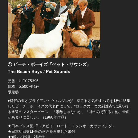
① ビーチ・ボーイズ『ペット・サウンズ』
The Beach Boys / Pet Sounds
品番：UIJY-75396
価格：5,500円税込
限定盤
●稀代の天才ブライアン・ウィルソンが、持てる才気のすべてを1枚に結集
したビーチ・ボーイズの代表作にして、“ロックの一つの到達点”と謳われ
る永遠のマスターピース。「素敵じゃないか」「神のみぞ知る」他、全曲
があまりに美しい。（1966年作品）
★日本プレス盤LP（アビイ・ロード・スタジオ・カッティング）
★日本初回盤LP帯の意匠を再現した帯付
★解説／歌詞・対訳付