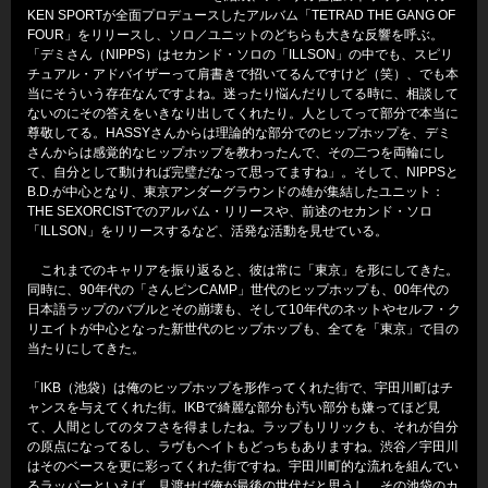
KEN SPORTが全面プロデュースしたアルバム「TETRAD THE GANG OF
FOUR」をリリースし、ソロ／ユニットのどちらも大きな反響を呼ぶ。
「デミさん（NIPPS）はセカンド・ソロの「ILLSON」の中でも、スピリ
チュアル・アドバイザーって肩書きで招いてるんですけど（笑）、でも本
当にそういう存在なんですよね。迷ったり悩んだりしてる時に、相談して
ないのにその答えをいきなり出してくれたり。人としてって部分で本当に
尊敬してる。HASSYさんからは理論的な部分でのヒップホップを、デミ
さんからは感覚的なヒップホップを教わったんで、その二つを両輪にし
て、自分として動ければ完璧だなって思ってますね」。そして、NIPPSと
B.D.が中心となり、東京アンダーグラウンドの雄が集結したユニット：
THE SEXORCISTでのアルバム・リリースや、前述のセカンド・ソロ
「ILLSON」をリリースするなど、活発な活動を見せている。
これまでのキャリアを振り返ると、彼は常に「東京」を形にしてきた。
同時に、90年代の「さんピンCAMP」世代のヒップホップも、00年代の
日本語ラップのバブルとその崩壊も、そして10年代のネットやセルフ・ク
リエイトが中心となった新世代のヒップホップも、全てを「東京」で目の
当たりにしてきた。
「IKB（池袋）は俺のヒップホップを形作ってくれた街で、宇田川町はチ
ャンスを与えてくれた街。IKBで綺麗な部分も汚い部分も嫌ってほど見
て、人間としてのタフさを得ましたね。ラップもリリックも、それが自分
の原点になってるし、ラヴもヘイトもどっちもありますね。渋谷／宇田川
はそのベースを更に彩ってくれた街ですね。宇田川町的な流れを組んでい
るラッパーといえば、見渡せば俺が最後の世代だと思うし、その池袋のカ