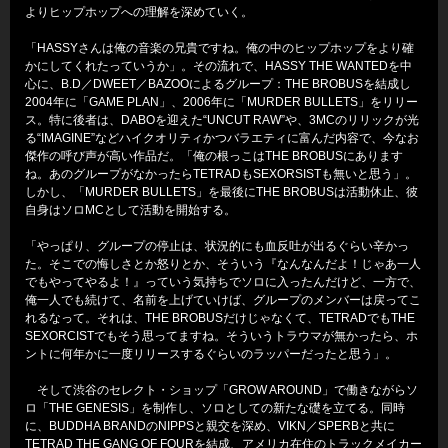
よりヒップホップへの理解を深めていく。
「HASSYさんは俺の音楽の兄貴ですね。俺の中のヒップホップをより確
かにしてくれたっていうか」。その流れで、HASSY THE WANTEDを中
心に、B.D／DWEET／BAZOOによるグループ：THE BROBUSを結成し
2004年に「GAME PLAN」、2006年に「MURDER BULLETS」をリリー
ス。特に後者は、DABOを迎えた“UNCUT RAW”や、3MCのリリックが光
る“IMAGINE”などハイクオリティかつバラエティに富んだ内容で、今なお
傑作の呼び声が高い作品だ。「俺の根っこはTHE BROBUSにあります
ね。あのグループがなかったらTETRADもSEXORSISTも無いと思う」。
しかし、「MURDER BULLETS」を最後にTHE BROBUSは活動休止、彼
自身はソロMCとして活動を開始する。
「やっぱり、グループの停止は、状況的にも血反吐が出るぐらい辛かっ
た。そこでの悔しさとか怒りとか、そういう『なんなんだよ！じゃあ一人
でもやってやるよ！』っていう気持ちでソロに入ったんだけど、一方で、
俺一人でも続けて、名前を上げていけば、グループのメンバーは戻ってこ
れるなって。それは、THE BROBUSだけじゃなくて、TETRADでもTHE
SEXORCISTでもそう思ってますね。そういうトラウマが無かったら、ホ
ントに何年かに一度リリースするぐらいのラッパーだったと思う」。
そして渋谷のセレクト・ショップ「GROW AROUND」で働きながらソ
ロ「THE GENESIS」を制作し、ソロとしての新たな礎を立てる。同時
に、BUDDHA BRANDのNIPPSと親交を深め、VIKN／SPERBと共に
TETRAD THE GANG OF FOURを結成、アメリカ在住のトラックメイカー