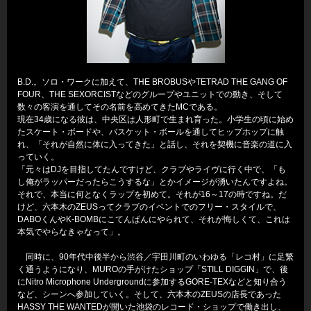
B.D.。ソロ・ワークに加えて、THE BROBUSやTETRAD THE GANG OF
FOUR、THE SEXORCISTなどのグループやユニットでの動き、そして
数々の客演を通してその名前を高めてきたMCである。
現在34歳になる彼は、中央区は人形町で生まれ育った。小学生の頃に始め
たスケート・ボードや、バスケット・ボールを通してヒップホップに触
れ、「それが自然に体に入ってきた」と話し、それを契機に音楽の道に入
っていく。
「元々はDJを目指してたんですけど、クラブやライヴに行く中で、「も
し俺がラッパーだったらこうするな」とかイメージが湧いたんですよね。
それで、本当に何となくラップを初めて。それが16～17の時ですね。だ
けど、六本木のZEUSってクラブのイベントでのフリー・スタイルで、
DABOくんやK-BOMBにこてんぱんにやられて、それが悔しくて、これは
本気でやらなきゃなって」。
同時に、90年代中後半から渋谷／宇田川町のいわゆる「レコ村」に足繁
く通うようになり、MUROの手がけたショップ「STILL DIGGIN」で、後
にNitro Microphone Undergroundに参加するGORE-TEXなどと知り合う
など、シーンへ参加していく。そして、六本木のZEUSの店長であった
HASSY THE WANTEDが開いた池袋のレコード・ショップで働き出し、