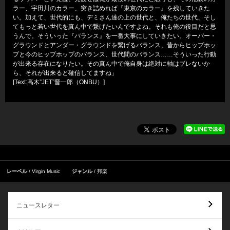
ラー、宇田川のカラー、突き詰めれば『東京のカラー』を残していきた
い。加えて、世代的にも、デミさん達の上の世代と、俺たちの世代、そし
てもっと若い世代を真ん中で繋げたいんですよね。それも俺の役目だと思
うんで。そういった『バランス』を一番大事にしていきたい。オーバー・
グラウンドとアンダー・グラウンドを繋げるバランス、昔からヒップホッ
プと今のヒップホップのバランス、世代間のバランス……そういった行動
が出来る存在になりたい。その真ん中で俺自身は絶対に軸はブレないか
ら、それが出来ると確信してますね」
[Text:高木”JET”晋一郎（ONBU）]
レーベル
Virgin Music
ジャンル
邦楽
ニュースレター