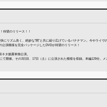
D！待望のリリース！！
快にリズム良く、絶妙な“間”と共に繰り広げているバナナマン。今やライヴ
ny』の公演模様を完全パッケージしたDVDが待望のリリース！
新ネタ披露単独公演。
場にて開催。その3日目、17日（土）に公演された模様を収録。本編129分。メ