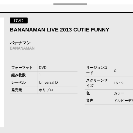
DVD
BANANAMAN LIVE 2013 CUTIE FUNNY
バナナマン
BANANAMAN
フォーマット
DVD
リージョンコ
2
ード
組み枚数
1
スクリーンサ
レーベル
Universal D
16：9
イズ
発売元
ホリプロ
色
カラー
音声
ドルビーデ