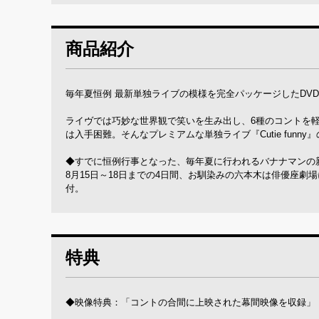
商品紹介
毎年夏恒例 最新単独ライブの模様を完全パッケージしたDV
ライヴでは巧妙な世界観で笑いを生み出し、6種のコントを軽
は入手困難。そんなプレミアムな単独ライブ『Cutie fun
◆すでに恒例行事となった、毎年夏に行われるバナナマンの
8月15日～18日までの4日間、お馴染みの六本木は俳優座劇
付。
特典
◆映像特典：「コントの合間に上映された幕間映像を収録」