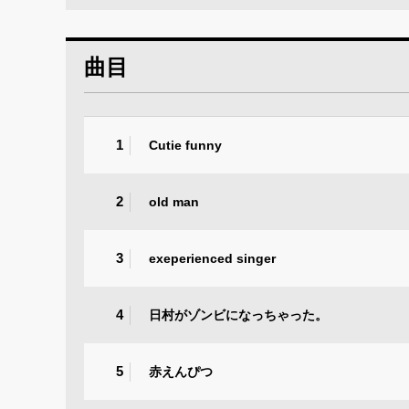
曲目
1
Cutie funny
2
old man
3
exeperienced singer
4
日村がゾンビになっちゃった。
5
赤えんぴつ