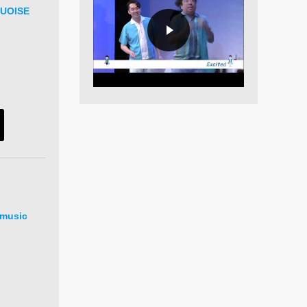
UOISE
 music