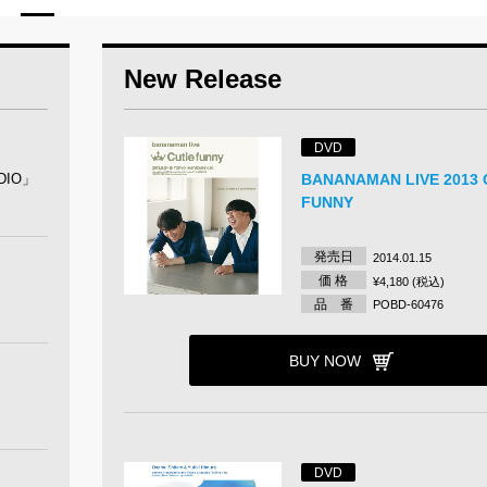
New Release
DVD
DIO」
BANANAMAN LIVE 2013 
FUNNY
発売日
2014.01.15
価 格
¥4,180 (税込)
品 番
POBD-60476
BUY NOW
DVD