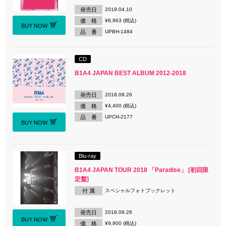
発売日
2019.04.10
価 格
¥8,963 (税込)
BUY NOW
品 番
UPBH-1484
CD
B1A4 JAPAN BEST ALBUM 2012-2018
発売日
2018.09.26
価 格
¥4,400 (税込)
品 番
UPCH-2177
BUY NOW
Blu-ray
B1A4 JAPAN TOUR 2018 「Paradise」 [初回限
定盤]
付 属
スペシャルフォトブックレット
発売日
2018.09.26
BUY NOW
価 格
¥9,900 (税込)