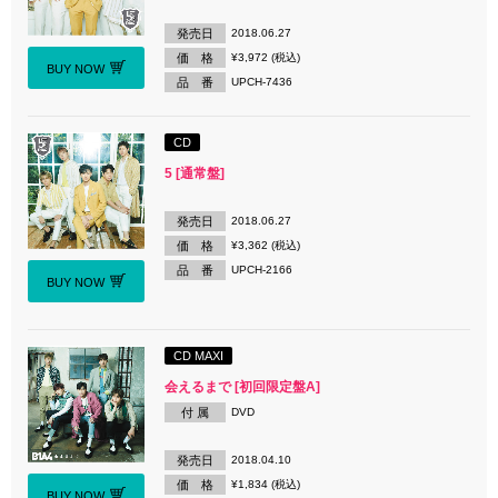
発売日
2018.06.27
価 格
¥3,972 (税込)
BUY NOW
品 番
UPCH-7436
CD
5 [通常盤]
発売日
2018.06.27
価 格
¥3,362 (税込)
品 番
UPCH-2166
BUY NOW
CD MAXI
会えるまで [初回限定盤A]
付 属
DVD
発売日
2018.04.10
価 格
¥1,834 (税込)
BUY NOW