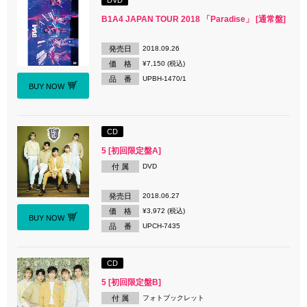
B1A4 JAPAN TOUR 2018 「Paradise」 [通常盤]
発売日
2018.09.26
価 格
¥7,150 (税込)
品 番
UPBH-1470/1
BUY NOW
CD
5 [初回限定盤A]
付 属
DVD
発売日
2018.06.27
価 格
¥3,972 (税込)
BUY NOW
品 番
UPCH-7435
CD
5 [初回限定盤B]
付 属
フォトブックレット