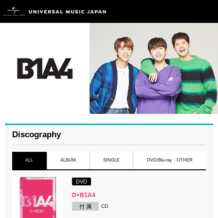
Discography
ALL
ALBUM
SINGLE
DVD/Blu-ray・OTHER
DVD
D+B1A4
付 属
CD