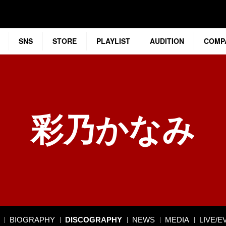
SNS
STORE
PLAYLIST
AUDITION
COMP
彩乃かなみ
BIOGRAPHY
DISCOGRAPHY
NEWS
MEDIA
LIVE/E