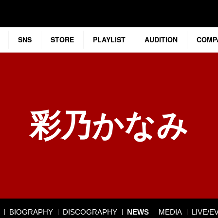
SNS
STORE
PLAYLIST
AUDITION
COMP
彩乃かなみ
BIOGRAPHY
DISCOGRAPHY
NEWS
MEDIA
LIVE/E