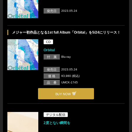
発売日
2023.05.24
メジャー初作品となる1st full Album「Orbital」を5/24にリリース！
CD
Orbital
付 属
Blu-ray
発売日
2023.05.24
価 格
¥3,980 (税込)
品 番
UMCK-1745
BUY NOW
デジタル配信
2度とない瞬間を