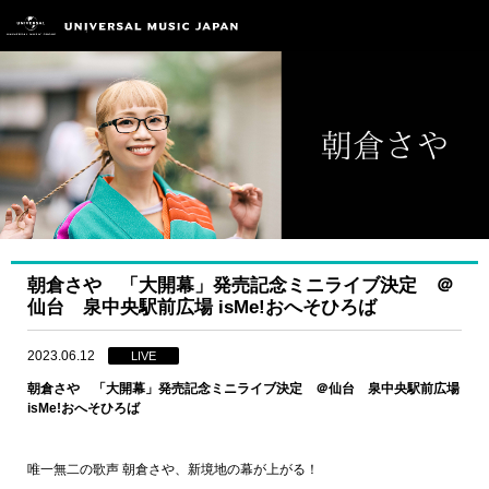
朝倉さや 「大開幕」発売記念ミニライブ決定 ＠
仙台 泉中央駅前広場 isMe!おへそひろば
2023.06.12
LIVE
朝倉さや 「大開幕」発売記念ミニライブ決定 ＠仙台 泉中央駅前広場
isMe!おへそひろば
唯一無二の歌声 朝倉さや、新境地の幕が上がる！