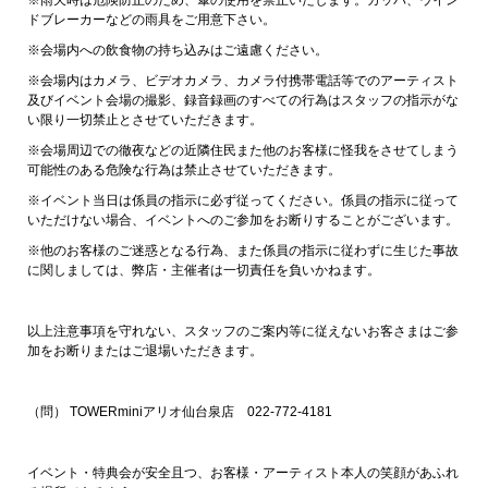
ドブレーカーなどの雨具をご用意下さい。
※会場内への飲食物の持ち込みはご遠慮ください。
※会場内はカメラ、ビデオカメラ、カメラ付携帯電話等でのアーティスト
及びイベント会場の撮影、録音録画のすべての行為はスタッフの指示がな
い限り一切禁止とさせていただきます。
※会場周辺での徹夜などの近隣住民また他のお客様に怪我をさせてしまう
可能性のある危険な行為は禁止させていただきます。
※イベント当日は係員の指示に必ず従ってください。係員の指示に従って
いただけない場合、イベントへのご参加をお断りすることがございます。
※他のお客様のご迷惑となる行為、また係員の指示に従わずに生じた事故
に関しましては、弊店・主催者は一切責任を負いかねます。
以上注意事項を守れない、スタッフのご案内等に従えないお客さまはご参
加をお断りまたはご退場いただきます。
（問） TOWERminiアリオ仙台泉店 022-772-4181
イベント・特典会が安全且つ、お客様・アーティスト本人の笑顔があふれ