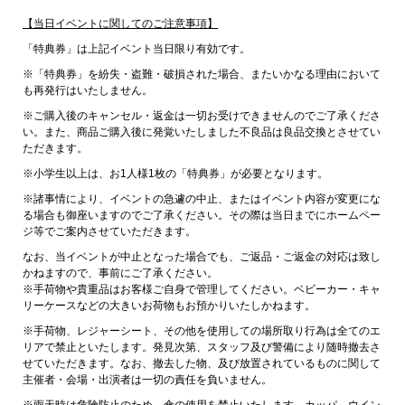
【当日イベントに関してのご注意事項】
「特典券」は上記イベント当日限り有効です。
※「特典券」を紛失・盗難・破損された場合、またいかなる理由において
も再発行はいたしません。
※ご購入後のキャンセル・返金は一切お受けできませんのでご了承くださ
い。また、商品ご購入後に発覚いたしました不良品は良品交換とさせてい
ただきます。
※小学生以上は、お1人様1枚の「特典券」が必要となります。
※諸事情により、イベントの急遽の中止、またはイベント内容が変更にな
る場合も御座いますのでご了承ください。その際は当日までにホームペー
ジ等でご案内させていただきます。
なお、当イベントが中止となった場合でも、ご返品・ご返金の対応は致し
かねますので、事前にご了承ください。
※手荷物や貴重品はお客様ご自身で管理してください。ベビーカー・キャ
リーケースなどの大きいお荷物もお預かりいたしかねます。
※手荷物、レジャーシート、その他を使用しての場所取り行為は全てのエ
リアで禁止といたします。発見次第、スタッフ及び警備により随時撤去さ
せていただきます。なお、撤去した物、及び放置されているものに関して
主催者・会場・出演者は一切の責任を負いません。
※雨天時は危険防止のため、傘の使用を禁止いたします。カッパ、ウイン