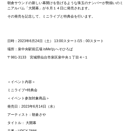
朝倉サウンドの新しい幕開けを告げるような珠玉のナンバーが勢揃いのミ
ニアルバム「大開幕」が６月１４日に発売されます。
その発売を記念して、ミニライブと特典会を行います。
日時：2023年6月24日（土） 13:00スタート/15：00スタート
場所：泉中央駅前広場 isMe!おへそひろば
〒981-3133 宮城県仙台市泉区泉中央１丁目４−１
＜イベント内容＞
ミニライブ+特典会
＜イベント参加対象商品＞
発売日：2023年6月14日（水）
アーティスト：朝倉さや
タイトル： 大開幕
品番：UPCY-7886