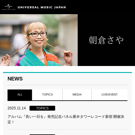
NEWS
ALL
TOPICS
MEDIA
LIVE/EVENT
2025.11.14
TOPICS
アルバム『良い一日を』発売記念パネル展＠タワーレコード新宿 開催決
定！