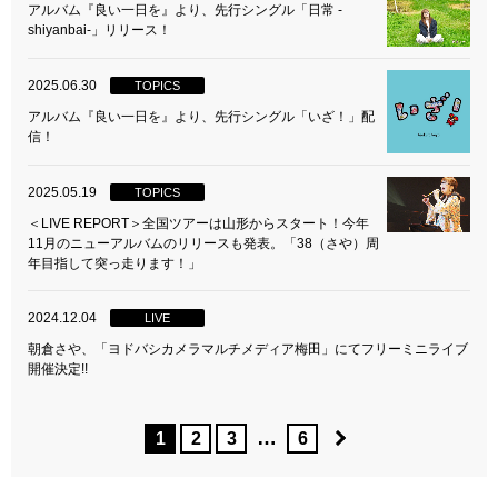
アルバム『良い一日を』より、先行シングル「日常 -
shiyanbai-」リリース！
2025.06.30
TOPICS
アルバム『良い一日を』より、先行シングル「いざ！」配
信！
2025.05.19
TOPICS
＜LIVE REPORT＞全国ツアーは山形からスタート！今年
11月のニューアルバムのリリースも発表。「38（さや）周
年目指して突っ走ります！」
2024.12.04
LIVE
朝倉さや、「ヨドバシカメラマルチメディア梅田」にてフリーミニライブ
開催決定!!
…
1
2
3
6