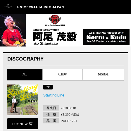
DISCOGRAPHY
ALL
ALBUM
DIGITAL
CD
Starting Line
発売日
2018.08.01
価 格
¥2,200 (税込)
品 番
POCS-1721
BUY NOW