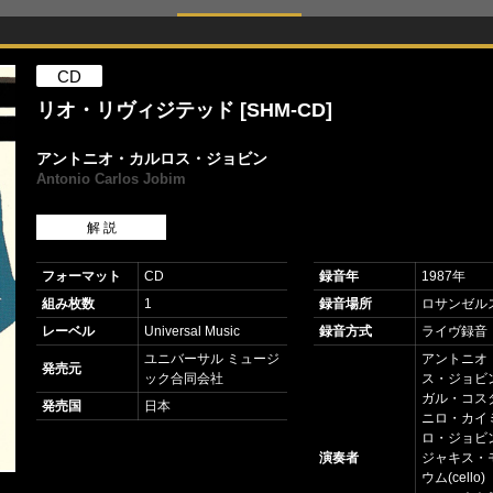
CD
リオ・リヴィジテッド [SHM-CD]
アントニオ・カルロス・ジョビン
Antonio Carlos Jobim
解 説
フォーマット
CD
録音年
1987年
組み枚数
1
録音場所
ロサンゼル
レーベル
Universal Music
録音方式
ライヴ録音
ユニバーサル ミュージ
アントニオ
発売元
ック合同会社
ス・ジョビン(
ガル・コスタ
発売国
日本
ニロ・カイミ
ロ・ジョビン(
演奏者
ジャキス・
ウム(cell