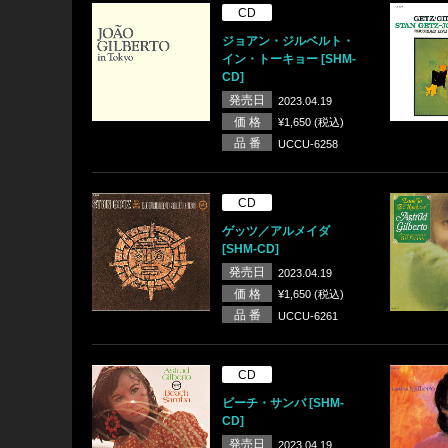
CD
ジョアン・ジルベルト・
イン・トーキョー [SHM-
CD]
発売日
2023.04.19
価 格
¥1,650 (税込)
品 番
UCCU-6258
CD
ゲッツ／アルメイダ
[SHM-CD]
発売日
2023.04.19
価 格
¥1,650 (税込)
品 番
UCCU-6261
CD
ビーチ・サンバ [SHM-
CD]
発売日
2023.04.19