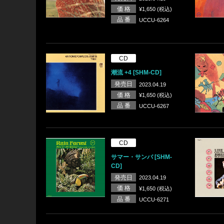
価 格
¥1,650 (税込)
品 番
UCCU-6264
CD
潮流 +4 [SHM-CD]
発売日
2023.04.19
価 格
¥1,650 (税込)
品 番
UCCU-6267
CD
サマー・サンバ [SHM-
CD]
発売日
2023.04.19
価 格
¥1,650 (税込)
品 番
UCCU-6271