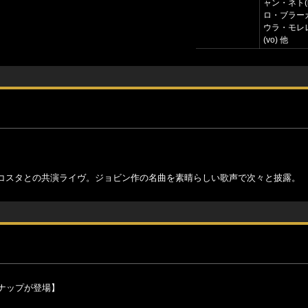
ャン・ネト(
ロ・ブラーガ
ウラ・モレ
(vo) 他
コスタとの共演ライヴ。ジョビン作の名曲を素晴らしい歌声で次々と披露。
ナップが登場】