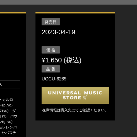
発売日
2023-04-19
価 格
¥1,650 (税込)
品 番
UCCU-6269
ス
・カルロ
p, vo)
在庫情報は購入先にてご確認ください。
(vo) ダ
(fl) パウ
g, vo)
モレレンバ
o) セバスチ