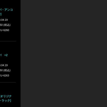
バ・アンコ
]
.04.19
650 (税込)
U-6260
 +2
.04.19
650 (税込)
U-6263
[オリジナ
トラック]