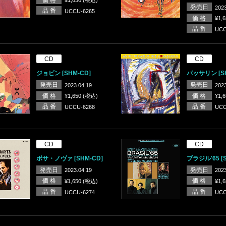
¥1,650 (税込)
発売日
2023
品 番
UCCU-6265
価 格
¥1,
品 番
UCC
CD
CD
ジョビン [SHM-CD]
パッサリン [SH
発売日
発売日
2023.04.19
2023
価 格
価 格
¥1,650 (税込)
¥1,
品 番
品 番
UCCU-6268
UCC
CD
CD
ボサ・ノヴァ [SHM-CD]
ブラジル'65 [S
発売日
発売日
2023.04.19
2023
価 格
価 格
¥1,650 (税込)
¥1,
品 番
品 番
UCCU-6274
UCC