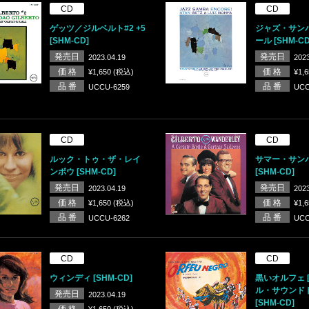
CD
CD
ゲッツ／ジルベルト#2 +5
ジャズ・サン
[SHM-CD]
ール [SHM-CD
発売日
発売日
2023.04.19
2023
価 格
価 格
¥1,650 (税込)
¥1,
品 番
品 番
UCCU-6259
UCC
CD
CD
ルック・トゥ・ザ・レイ
サマー・サンバ
ンボウ [SHM-CD]
[SHM-CD]
発売日
発売日
2023.04.19
2023
価 格
価 格
¥1,650 (税込)
¥1,
品 番
品 番
UCCU-6262
UCC
CD
CD
ウィンディ [SHM-CD]
黒いオルフェ 
ル・サウンド
発売日
2023.04.19
[SHM-CD]
価 格