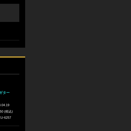
ギター
.04.19
650 (税込)
U-6257