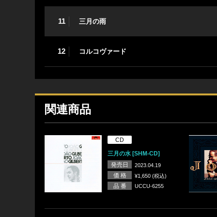
11
三月の雨
12
コルコヴァード
関連商品
CD
三月の水 [SHM-CD]
発売日
2023.04.19
価 格
¥1,650 (税込)
品 番
UCCU-6255