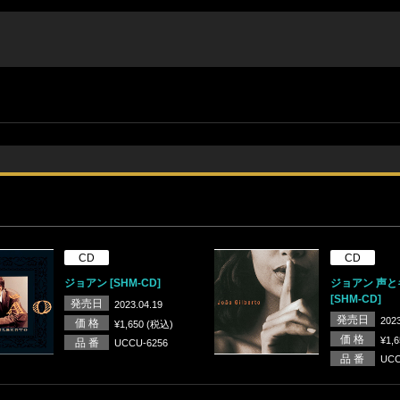
CD
CD
ジョアン [SHM-CD]
ジョアン 声と
[SHM-CD]
発売日
2023.04.19
発売日
2023
価 格
¥1,650 (税込)
価 格
¥1,
品 番
UCCU-6256
品 番
UCC