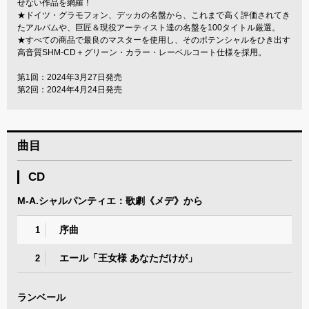
せない作品を網羅！
★ドイツ・グラモフォン、デッカの名盤から、これまで高く評価されてき
たアルバムや、巨匠＆現役アーティスト達の名盤を100タイトル厳選。
★すべての商品で最良のマスターを使用し、そのポテンシャルをひき出す
高音質SHM-CD＋グリーン・カラー・レーベルコート仕様を採用。
第1回：2024年3月27日発売
第2回：2024年4月24日発売
曲目
CD
M-A.シャルパンティエ：歌劇《メデ》から
序曲
1
エール「王女様 あなただけが」
2
ランベール