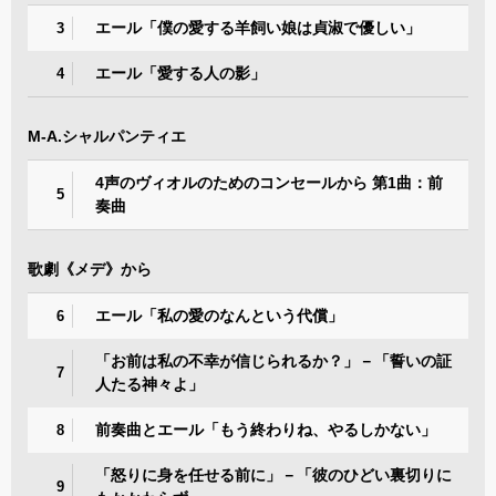
エール「僕の愛する羊飼い娘は貞淑で優しい」
3
エール「愛する人の影」
4
M-A.シャルパンティエ
4声のヴィオルのためのコンセールから 第1曲：前
5
奏曲
歌劇《メデ》から
エール「私の愛のなんという代償」
6
「お前は私の不幸が信じられるか？」－「誓いの証
7
人たる神々よ」
前奏曲とエール「もう終わりね、やるしかない」
8
「怒りに身を任せる前に」－「彼のひどい裏切りに
9