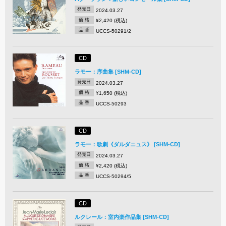
発売日
2024.03.27
価 格
¥2,420 (税込)
品 番
UCCS-50291/2
CD
ラモー：序曲集 [SHM-CD]
発売日
2024.03.27
価 格
¥1,650 (税込)
品 番
UCCS-50293
CD
ラモー：歌劇《ダルダニュス》 [SHM-CD]
発売日
2024.03.27
価 格
¥2,420 (税込)
品 番
UCCS-50294/5
CD
ルクレール：室内楽作品集 [SHM-CD]