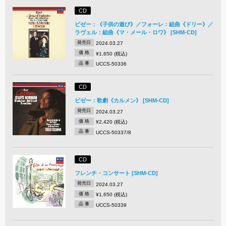
CD
ビゼー：《子供の遊び》／フォーレ：組曲《ドリー》／
ラヴェル：組曲《マ・メール・ロワ》 [SHM-CD]
発売日
2024.03.27
価 格
¥1,650 (税込)
品 番
UCCS-50336
CD
ビゼー：歌劇《カルメン》 [SHM-CD]
発売日
2024.03.27
価 格
¥2,420 (税込)
品 番
UCCS-50337/8
CD
フレンチ・コンサート [SHM-CD]
発売日
2024.03.27
価 格
¥1,650 (税込)
品 番
UCCS-50339