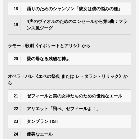
踊りのためのシャンソン「彼女は僕の悩みの種」
18
4声のヴィオルのためのコンセールから第5曲：フラ
19
ンス風ジーグ
ラモー：歌劇《イポリートとアリシ》から
愛の母なる残酷な神よ
20
オペラ＝バレ《エベの祭典 または レ・タラン・リリック》か
ら
ゼフィールと美の女神たちのための優雅なエール
21
アリエット「飛べ、ゼフィールよ！」
22
タンブラン I＆II
23
優美なエール
24