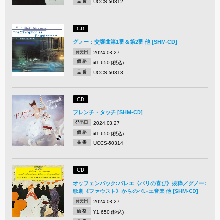
品 番
UCCS-50312
CD
グノー：交響曲第1番＆第2番 他 [SHM-CD]
発売日
2024.03.27
価 格
¥1,650 (税込)
品 番
UCCS-50313
CD
フレンチ・タッチ [SHM-CD]
発売日
2024.03.27
価 格
¥1,650 (税込)
品 番
UCCS-50314
CD
オッフェンバック:バレエ《パリの喜び》抜粋／グノー:
歌劇《ファウスト》からのバレエ音楽 他 [SHM-CD]
発売日
2024.03.27
価 格
¥1,650 (税込)