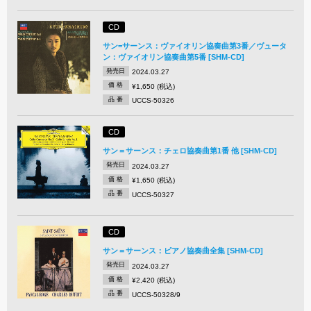
CD
サン=サーンス：ヴァイオリン協奏曲第3番／ヴュータ
ン：ヴァイオリン協奏曲第5番 [SHM-CD]
発売日
2024.03.27
価 格
¥1,650 (税込)
品 番
UCCS-50326
CD
サン＝サーンス：チェロ協奏曲第1番 他 [SHM-CD]
発売日
2024.03.27
価 格
¥1,650 (税込)
品 番
UCCS-50327
CD
サン＝サーンス：ピアノ協奏曲全集 [SHM-CD]
発売日
2024.03.27
価 格
¥2,420 (税込)
品 番
UCCS-50328/9