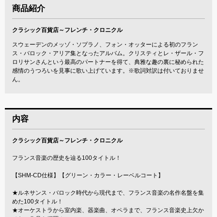
商品紹介
クラシック百貨店～フレンチ・クロニクル
スウェーデンのメッゾ・ソプラノ、フォン・オッターによる初のフラン
ス・バロック・アリア集となったアルバム。クリスティとレ・ザール・フ
ロリサンさんという最高のパートナーを得て、典雅な趣の裏に秘められた
感情のうつろいを見事に歌い上げています。※歌詞対訳は付いておりませ
ん。
内容
クラシック百貨店～フレンチ・クロニクル
フランス音楽の歴史を辿る100タイトル！
【SHM-CD仕様】【グリーン・カラー・レーベルコート】
★ルネサンス・バロック時代から現代まで、フランス音楽の名作名盤を集
めた100タイトル！
★オーケストラから室内楽、器楽曲、オペラまで、フランス音楽史上欠か