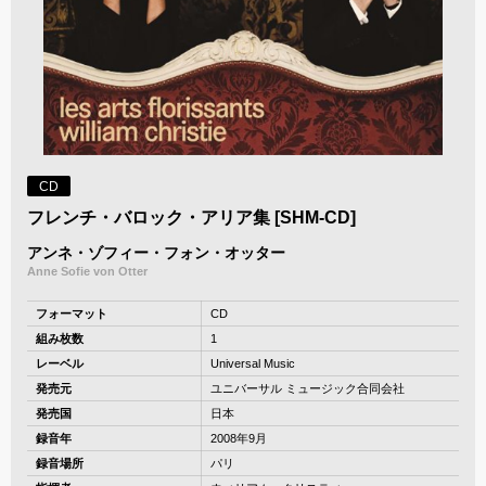
CD
フレンチ・バロック・アリア集 [SHM-CD]
アンネ・ゾフィー・フォン・オッター
Anne Sofie von Otter
フォーマット
CD
組み枚数
1
レーベル
Universal Music
発売元
ユニバーサル ミュージック合同会社
発売国
日本
録音年
2008年9月
録音場所
パリ