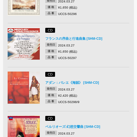
発売日
2024.03.27
価 格
¥1,650 (税込)
品 番
UCCS-50296
CD
フランスの序曲と行進曲集 [SHM-CD]
発売日
2024.03.27
価 格
¥1,650 (税込)
品 番
UCCS-50297
CD
アダン：バレエ《海賊》 [SHM-CD]
発売日
2024.03.27
価 格
¥2,420 (税込)
品 番
UCCS-50298/9
CD
ベルリオーズ:幻想交響曲 [SHM-CD]
発売日
2024.03.27