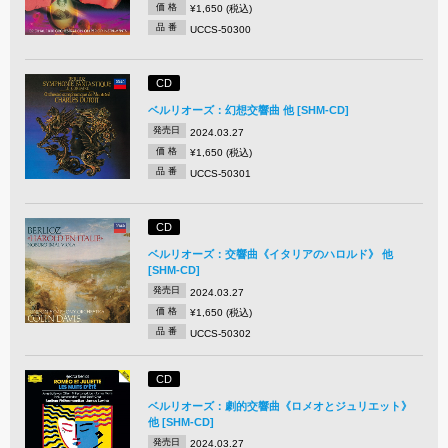
価 格
¥1,650 (税込)
品 番
UCCS-50300
CD
ベルリオーズ：幻想交響曲 他 [SHM-CD]
発売日
2024.03.27
価 格
¥1,650 (税込)
品 番
UCCS-50301
CD
ベルリオーズ：交響曲《イタリアのハロルド》 他
[SHM-CD]
発売日
2024.03.27
価 格
¥1,650 (税込)
品 番
UCCS-50302
CD
ベルリオーズ：劇的交響曲《ロメオとジュリエット》
他 [SHM-CD]
発売日
2024.03.27