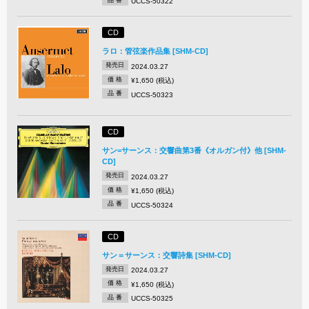
UCCS-50322
CD
ラロ：管弦楽作品集 [SHM-CD]
発売日
2024.03.27
価 格
¥1,650 (税込)
品 番
UCCS-50323
CD
サン=サーンス：交響曲第3番《オルガン付》他 [SHM-
CD]
発売日
2024.03.27
価 格
¥1,650 (税込)
品 番
UCCS-50324
CD
サン＝サーンス：交響詩集 [SHM-CD]
発売日
2024.03.27
価 格
¥1,650 (税込)
品 番
UCCS-50325