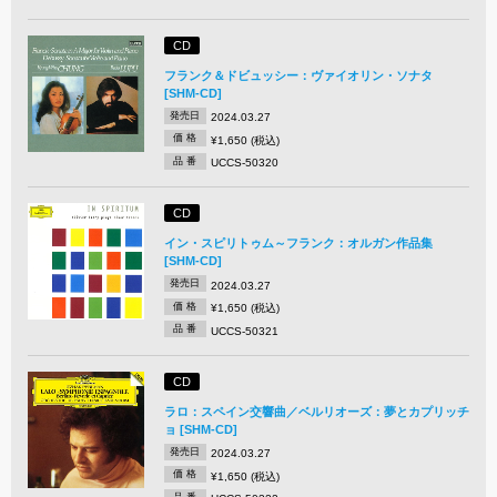
CD
フランク＆ドビュッシー：ヴァイオリン・ソナタ
[SHM-CD]
発売日
2024.03.27
価 格
¥1,650 (税込)
品 番
UCCS-50320
CD
イン・スピリトゥム～フランク：オルガン作品集
[SHM-CD]
発売日
2024.03.27
価 格
¥1,650 (税込)
品 番
UCCS-50321
CD
ラロ：スペイン交響曲／ベルリオーズ：夢とカプリッチ
ョ [SHM-CD]
発売日
2024.03.27
価 格
¥1,650 (税込)
品 番