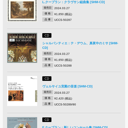
L.クープラン：クラヴサン組曲集 [SHM-CD]
発売日
2024.03.27
価 格
¥1,650 (税込)
品 番
UCCS-50287
CD
シャルパンティエ：テ・デウム、真夜中のミサ [SHM-
CD]
発売日
2024.03.27
価 格
¥1,650 (税込)
品 番
UCCS-50288
CD
ヴェルサイユ宮殿の音楽 [SHM-CD]
発売日
2024.03.27
価 格
¥2,420 (税込)
品 番
UCCS-50289/90
CD
F.クープラン：新しいコンセール集 [SHM-CD]