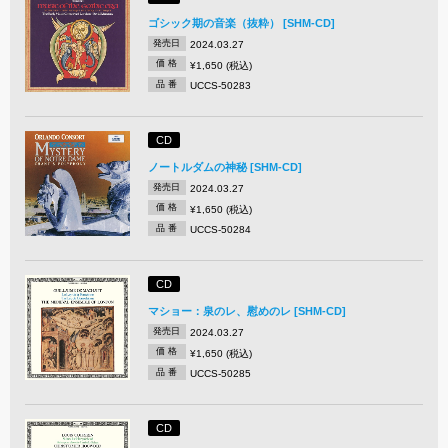
ゴシック期の音楽（抜粋） [SHM-CD]
発売日
2024.03.27
価 格
¥1,650 (税込)
品 番
UCCS-50283
CD
ノートルダムの神秘 [SHM-CD]
発売日
2024.03.27
価 格
¥1,650 (税込)
品 番
UCCS-50284
CD
マショー：泉のレ、慰めのレ [SHM-CD]
発売日
2024.03.27
価 格
¥1,650 (税込)
品 番
UCCS-50285
CD