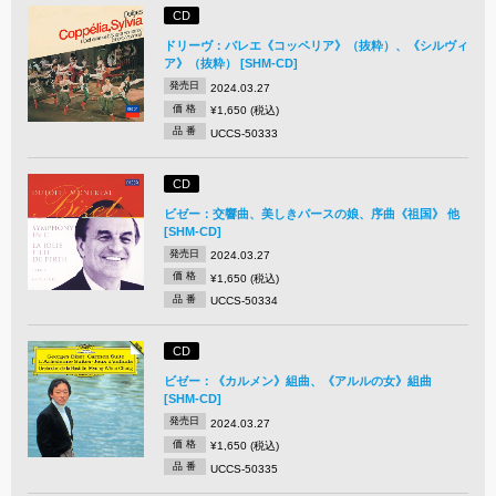
CD
ドリーヴ：バレエ《コッペリア》（抜粋）、《シルヴィ
ア》（抜粋） [SHM-CD]
発売日
2024.03.27
価 格
¥1,650 (税込)
品 番
UCCS-50333
CD
ビゼー：交響曲、美しきパースの娘、序曲《祖国》 他
[SHM-CD]
発売日
2024.03.27
価 格
¥1,650 (税込)
品 番
UCCS-50334
CD
ビゼー：《カルメン》組曲、《アルルの女》組曲
[SHM-CD]
発売日
2024.03.27
価 格
¥1,650 (税込)
品 番
UCCS-50335