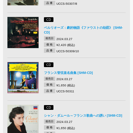
品 番
UCCS-50307/8
CD
ベルリオーズ：劇的物語《ファウストの劫罰》 [SHM-
CD]
発売日
2024.03.27
価 格
¥2,420 (税込)
品 番
UCCS-50309/10
CD
フランス管弦楽名曲集 [SHM-CD]
発売日
2024.03.27
価 格
¥1,650 (税込)
品 番
UCCS-50311
CD
シャン・ダムール～フランス歌曲への誘い [SHM-CD]
発売日
2024.03.27
価 格
¥1,650 (税込)