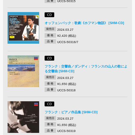
品 番
UCCS-50315
CD
オッフェンバック：歌劇《ホフマン物語》 [SHM-CD]
発売日
2024.03.27
価 格
¥2,420 (税込)
品 番
UCCS-50316/7
CD
フランク：交響曲／ダンディ：フランスの山人の歌によ
る交響曲 [SHM-CD]
発売日
2024.03.27
価 格
¥1,650 (税込)
品 番
UCCS-50318
CD
フランク：ピアノ作品集 [SHM-CD]
発売日
2024.03.27
価 格
¥1,650 (税込)
品 番
UCCS-50319