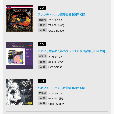
CD
フレンチ・ホルン協奏曲集 [SHM-CD]
発売日
2024.03.27
価 格
¥1,650 (税込)
品 番
UCCS-50330
CD
ピアノと木管のためのフランス近代作品集 [SHM-CD]
発売日
2024.03.27
価 格
¥1,650 (税込)
品 番
UCCS-50331
CD
ためいき～フランス歌曲集 [SHM-CD]
発売日
2024.03.27
価 格
¥1,650 (税込)
品 番
UCCS-50332