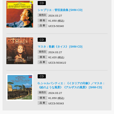
CD
シャブリエ：管弦楽曲集 [SHM-CD]
発売日
2024.03.27
価 格
¥1,650 (税込)
品 番
UCCS-50340
CD
マスネ：歌劇《タイス》 [SHM-CD]
発売日
2024.03.27
価 格
¥2,420 (税込)
品 番
UCCS-50341/2
CD
G.シャルパンティエ：《イタリアの印象》／マスネ：
《絵のような風景》《アルザスの風景》 [SHM-CD]
発売日
2024.03.27
価 格
¥1,650 (税込)
品 番
UCCS-50343