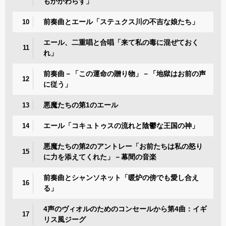
もかかわらず」
前奏曲とエール「ステュクス川の不吉な娘たち」
10
エール、二重唱と合唱「来て私の毒に混ぜておく
11
れ」
前奏曲－「この運命の贈り物」－「地獄はお前の声
12
に従う」
悪魔たちの第1のエール
13
エール「コキュトゥスの流れと陰鬱な王国の神」
14
悪魔たちの第2のアントレー「お前たちは私の怒り
15
に力を添えてくれた」－幕間の音楽
前奏曲とシャンソネット「暖炉の傍でも愛し合え
16
る」
4声のヴィオルのためのコンセールから第4曲：イギ
17
リス風ジーグ