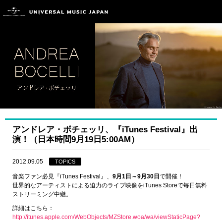
アンドレア・ボチェッリ、『iTunes Festival』出
演！（日本時間9月19日5:00AM）
2012.09.05
TOPICS
音楽ファン必見『iTunes Festival』、
9月1日～9月30日
で開催！
世界的なアーティストによる迫力のライブ映像をiTunes Storeで毎日無料
ストリーミング中継。
詳細はこちら：
http://itunes.apple.com/WebObjects/MZStore.woa/wa/viewStaticPage?