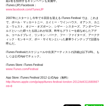
組2名を招待するキャンペーンも実施中。
iTunes (JP) Facebook：
www.facebook.com/iTunesJP
2007年にスタートし今年で６回目を迎える iTunes Festival では、これま
で、ポール・マッカートニー、エイミー・ワインハウス、オアシス、カニ
エ・ウェスト、オジー・オズボーン、シザー・シスターズ、アンダーワー
ルドといった錚々たる顔ぶれが出演、昨年もグラミーを総なめしたアデ
ル、コールドプレイ、リンキン・パーク、フー・ファイターズ、アークテ
ィック・モンキーズ、ポー・サイモンといった豪華ラインナップで話題を
呼んだ。
iTunes Festivalのスケジュールや出演アーティストの詳細は以下URL、も
しくは公式Appでチェック。
iTunes Store: iTunes Festival
www.iTunes.com/Festival
App Store: iTunes Festival 2012 公式App（無料）
http://itunes.apple.com/jp/app/itunes-festival-london-2012/id431168066?
mt=8