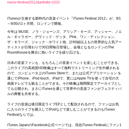
name=festival2012&artistId=1032
iTunesが主催する新時代の音楽イベント『iTunes Festival 2012』が、9/1
～9/30の1ヶ月間、ロンドンで開催。
今年は MUSE、ノラ・ジョーンズ、アリシア・キーズ、アッシャー、ノエ
ル・ギャラガー、デヴィッド・ゲッタ、P!nk、ワン・ディレクション、
ザ・キラーズ、ジャック・ホワイト他、計60組以上もの世界的な人気アー
ティストが日替わりで30日間毎日登場し、会場となるロンドンのThe
Roundhouseを舞台に熱いライブを繰り広げる。
日本の音楽ファンも、もちろんこの音楽イベントを楽しむことができる。
このライブの高画質HD映像はすべて無料でストリーミング生中継される
ので、コンピュータ上のiTunes Storeで、または公式アプリケーション を
通じてiPhone、iPod touch、iPadで、更にはApple TVを使って自宅の大
画面テレビでも観ることができる。その映像は期間限定でアーカイブとし
ても公開され、まさにiTunesを通じて世界中の音楽ファンがフェスティバ
ルの興奮を共有する。
ライブの音源は後日限定ライブEPとして配信されるので、ファンはお気
に入りのライブを購入してiPodなどで楽しむことができるのもiTunes
Festivalならでは。
iTunes JapanのFacebook公式ページでは、現在iTunes Festivalにファン1