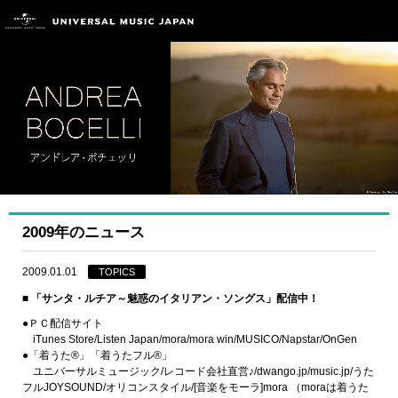
2009年のニュース
2009.01.01
TOPICS
■ 「サンタ・ルチア～魅惑のイタリアン・ソングス」配信中！
●ＰＣ配信サイト
iTunes Store/Listen Japan/mora/mora win/MUSICO/Napstar/OnGen
●「着うた®」「着うたフル®」
ユニバーサルミュージック/レコード会社直営♪/dwango.jp/music.jp/うた
フルJOYSOUND/オリコンスタイル/[音楽をモーラ]mora （moraは着うた