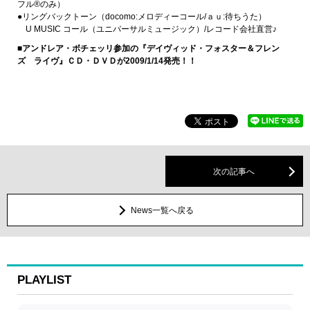
フル®のみ）
●リングバックトーン（docomo:メロディーコール/ａｕ:待ちうた）
U MUSIC コール（ユニバーサルミュージック）/レコード会社直営♪
■アンドレア・ボチェッリ参加の『デイヴィッド・フォスター＆フレン
ズ ライヴ』ＣＤ・ＤＶＤが2009/1/14発売！！
次の記事へ
News一覧へ戻る
PLAYLIST