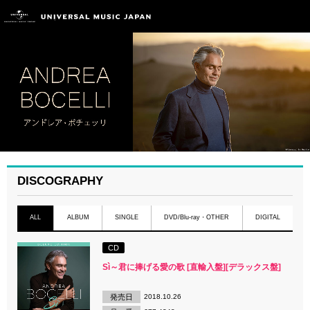
DISCOGRAPHY
ALL
ALBUM
SINGLE
DVD/Blu-ray・OTHER
DIGITAL
CD
Sì～君に捧げる愛の歌 [直輸入盤][デラックス盤]
発売日
2018.10.26