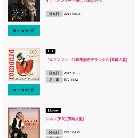
イフ・オンリー ～愛しいあなたへ
発売日
2018.06.15
BUY NOW
CD
『ロマンツァ』20周年記念デラックス [直輸入盤]
発売日
2016.11.22
品 番
572-4542
BUY NOW
Blu-ray
シネマ [BD] [直輸入盤]
発売日
2016.04.22