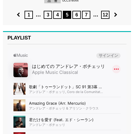
品 番
UCCS-9044
…
…
1
3
4
5
6
7
12
PLAYLIST