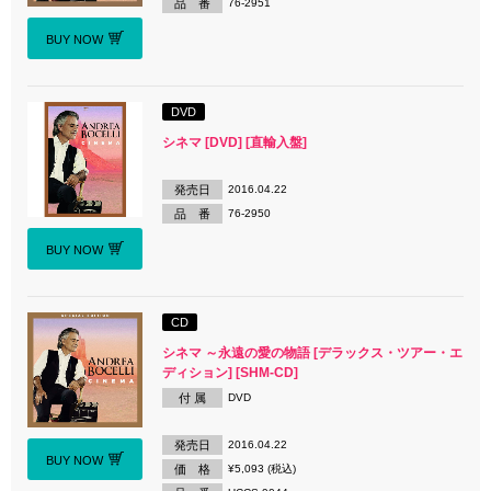
品 番
76-2951
BUY NOW
DVD
シネマ [DVD] [直輸入盤]
発売日
2016.04.22
品 番
76-2950
BUY NOW
CD
シネマ ～永遠の愛の物語 [デラックス・ツアー・エ
ディション] [SHM-CD]
付 属
DVD
発売日
2016.04.22
BUY NOW
価 格
¥5,093 (税込)