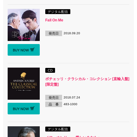
デジタル配信
Fall On Me
発売日
2018.09.20
BUY NOW
CD
ボチェッリ・クラシカル・コレクション [直輸入盤]
[限定盤]
発売日
2018.07.24
品 番
483-1000
BUY NOW
デジタル配信