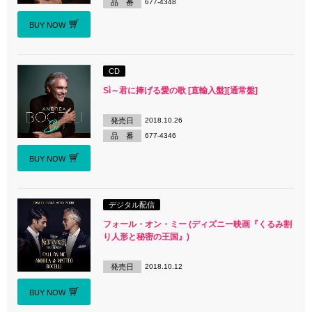
品 番
677-4348
BUY NOW
CD
Sì～君に捧げる愛の歌 [直輸入盤][通常盤]
発売日
2018.10.26
品 番
677-4346
BUY NOW
デジタル配信
フォール・オン・ミー (ディズニー映画『くるみ割
り人形と秘密の王国』)
発売日
2018.10.12
BUY NOW